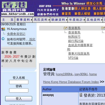
主 頁
賽 事 資 料
馬 匹 資 料
騎 練 資 料
年 度 統 計
其 他 資 料
09/08/2026 星期日
香港賽馬
Hi Anonymous
香港賽馬
免費會員登記
刨馬技巧
如有任何疑問，
按此
銀行馬討論
可直接與船主聯系。
血統及外國賽事資
料
新 季 會 費
賽事片段跟進馬
2026- 2027
年 費 計 劃
VF討論
將 於 八 月 中 旬 公 布
。
足球論壇
管理員:
,
,
kong1999hk
joey909kl
home
登入名稱
>>
Hong Kong Horse Database Forum Index
密碼
Author
还望高手指导
awayqq
發表於: 2013-
有朋友在菲律宾的沙