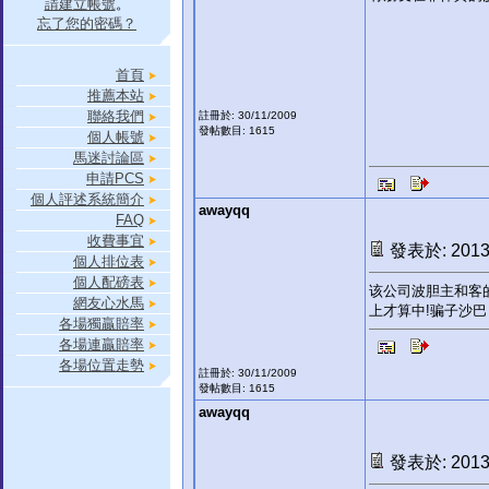
請建立帳號
。
忘了您的密碼？
首頁
推薦本站
聯絡我們
註冊於: 30/11/2009
發帖數目: 1615
個人帳號
馬迷討論區
申請PCS
個人評述系統簡介
awayqq
FAQ
收費事宜
發表於: 2013-
個人排位表
個人配磅表
该公司波胆主和客的赔
網友心水馬
上才算中!骗子沙巴
各場獨贏賠率
各場連贏賠率
各場位置走勢
註冊於: 30/11/2009
發帖數目: 1615
awayqq
發表於: 2013-