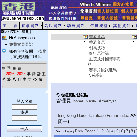
主 頁
賽 事 資 料
馬 匹 資 料
騎 練 資 料
年 度 統 計
其 他 資 料
06/08/2026 星期四
香港賽馬
Hi Anonymous
香港賽馬
免費會員登記
刨馬技巧
如有任何疑問，
按此
銀行馬討論
可直接與船主聯系。
血統及外國賽事資
料
新 季 會 費
賽事片段跟進馬
2026- 2027
年 費 計 劃
VF討論
將 於 八 月 中 旬 公 布
。
你地鍾意貼乜就貼
管理員:
,
,
home
plenty
Amethyst
登入名稱
密碼
>>
Hong Kong Horse Database Forum Index
(周一)
Prev Pages
1
2
3
4
5
6
7
8
Go to Page (
|
|
|
|
|
|
|
|