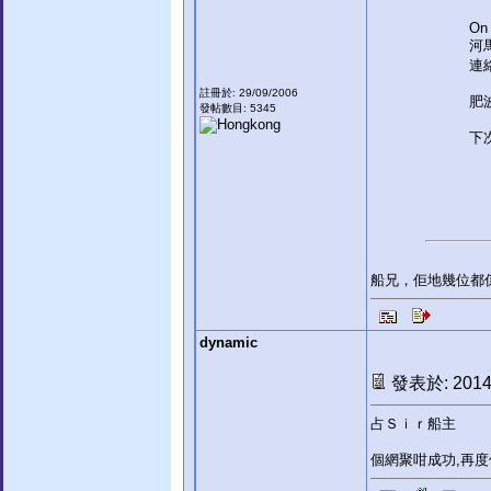
On 
河
連
註冊於: 29/09/2006
肥
發帖數目: 5345
下
船兄，佢地幾位都
dynamic
發表於: 2014-
占Ｓｉｒ船主
個網聚咁成功,再