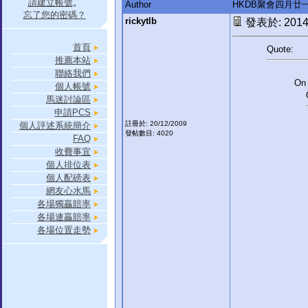
請建立帳號
。
Author
HKDB聚會四月廿一
忘了您的密碼？
rickytlb
發表於: 2014-
首頁
Quote:
推薦本站
聯絡我們
On 
個人帳號
馬迷討論區
申請PCS
註冊於: 20/12/2009
個人評述系統簡介
發帖數目: 4020
FAQ
收費事宜
個人排位表
個人配磅表
網友心水馬
各場獨贏賠率
各場連贏賠率
各場位置走勢