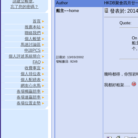
請建立帳號
。
Author
HKDB聚會四月廿一
忘了您的密碼？
船主~~
home
發表於: 2014-
首頁
Quote:
推薦本站
聯絡我們
On 
個人帳號
船
馬迷討論區
个
申請PCS
個人評述系統簡介
註冊於: 13/03/2002
FAQ
發帖數目: 9246
收費事宜
個人排位表
幾時都得，你預岩
個人配磅表
我都好粗架.....
網友心水馬
各場獨贏賠率
各場連贏賠率
各場位置走勢