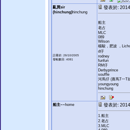
亂買sir
發表於: 2014-
(hinchung)
hinchung
船主
老占
MLC
089
Wilson
楊駿，肥波 ，Licho
d仔
註冊於: 26/10/2005
rodney
發帖數目: 4081
funfun
RM仔
Derbyprince
souffle
河馬仔 (賽馬T一T就
youngyoung
hinchung
船主~~
home
發表於: 2014-
1.船主
2.老占
3.MLC