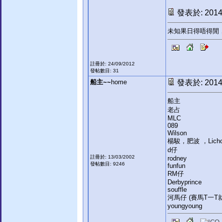
發表於: 2014-
未知果日得唔得閒
註冊於: 24/09/2012
發帖數目: 31
船主~~
home
發表於: 2014-
船主
老占
MLC
089
Wilson
楊駿，肥波 ，Licho
d仔
註冊於: 13/03/2002
rodney
發帖數目: 9246
funfun
RM仔
Derbyprince
souffle
河馬仔 (賽馬T一T就
youngyoung