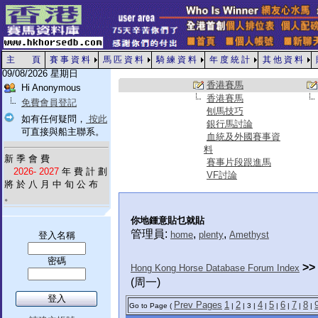
主 頁
賽 事 資 料
馬 匹 資 料
騎 練 資 料
年 度 統 計
其 他 資 料
09/08/2026 星期日
香港賽馬
Hi Anonymous
香港賽馬
免費會員登記
刨馬技巧
如有任何疑問，
按此
銀行馬討論
可直接與船主聯系。
血統及外國賽事資
料
新 季 會 費
賽事片段跟進馬
2026- 2027
年 費 計 劃
VF討論
將 於 八 月 中 旬 公 布
。
你地鍾意貼乜就貼
管理員:
,
,
home
plenty
Amethyst
登入名稱
密碼
>>
Hong Kong Horse Database Forum Index
(周一)
Prev Pages
1
2
4
5
6
7
8
Go to Page (
|
| 3 |
|
|
|
|
|