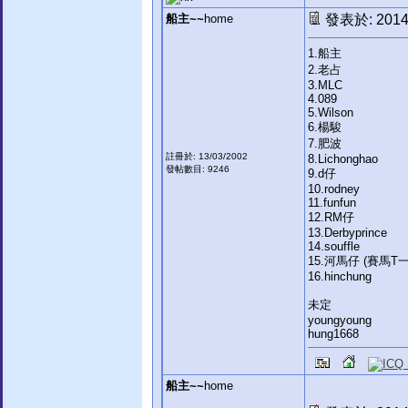
船主~~
home
發表於: 2014-
1.船主
2.老占
3.MLC
4.089
5.Wilson
6.楊駿
7.肥波
註冊於: 13/03/2002
8.Lichonghao
發帖數目: 9246
9.d仔
10.rodney
11.funfun
12.RM仔
13.Derbyprince
14.souffle
15.河馬仔 (賽馬T
16.hinchung
未定
youngyoung
hung1668
船主~~
home