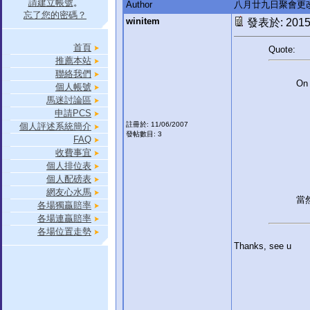
請建立帳號
。
Author
八月廿九日聚會更改
忘了您的密碼？
winitem
發表於: 2015-
首頁
Quote:
推薦本站
聯絡我們
On 
個人帳號
馬迷討論區
申請PCS
註冊於: 11/06/2007
個人評述系統簡介
發帖數目: 3
FAQ
收費事宜
個人排位表
個人配磅表
網友心水馬
當
各場獨贏賠率
各場連贏賠率
各場位置走勢
Thanks, see u