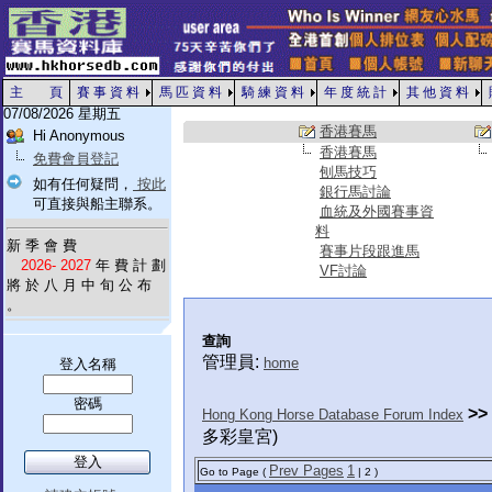
主 頁
賽 事 資 料
馬 匹 資 料
騎 練 資 料
年 度 統 計
其 他 資 料
07/08/2026 星期五
香港賽馬
Hi Anonymous
香港賽馬
免費會員登記
刨馬技巧
如有任何疑問，
按此
銀行馬討論
可直接與船主聯系。
血統及外國賽事資
料
新 季 會 費
賽事片段跟進馬
2026- 2027
年 費 計 劃
VF討論
將 於 八 月 中 旬 公 布
。
查詢
管理員:
home
登入名稱
密碼
>>
Hong Kong Horse Database Forum Index
多彩皇宮)
Prev Pages
1
Go to Page (
| 2 )