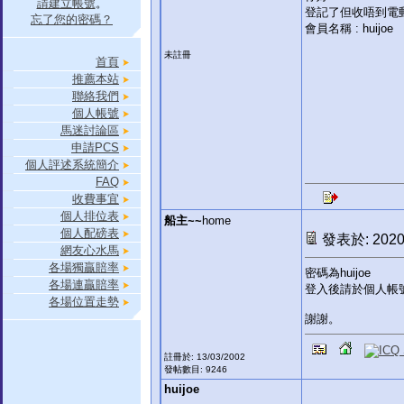
請建立帳號
。
登記了但收唔到電
忘了您的密碼？
會員名稱 : huijoe
未註冊
首頁
推薦本站
聯絡我們
個人帳號
馬迷討論區
申請PCS
個人評述系統簡介
FAQ
收費事宜
個人排位表
船主~~
home
個人配磅表
發表於: 2020-
網友心水馬
各場獨贏賠率
密碼為huijoe
各場連贏賠率
登入後請於個人帳
各場位置走勢
謝謝。
註冊於: 13/03/2002
發帖數目: 9246
huijoe