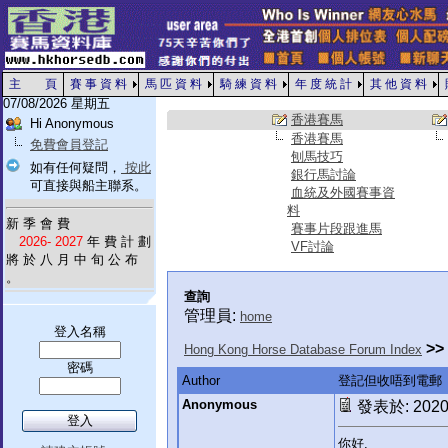
主 頁
賽 事 資 料
馬 匹 資 料
騎 練 資 料
年 度 統 計
其 他 資 料
07/08/2026 星期五
香港賽馬
Hi Anonymous
香港賽馬
免費會員登記
刨馬技巧
如有任何疑問，
按此
銀行馬討論
可直接與船主聯系。
血統及外國賽事資
料
新 季 會 費
賽事片段跟進馬
2026- 2027
年 費 計 劃
VF討論
將 於 八 月 中 旬 公 布
。
查詢
管理員:
home
登入名稱
>>
Hong Kong Horse Database Forum Index
密碼
Author
登記但收唔到電郵
Anonymous
發表於: 2020-
你好.