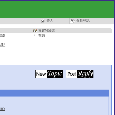
登入
會員登記
來賓討論區
錯處
查詢
就貼
180