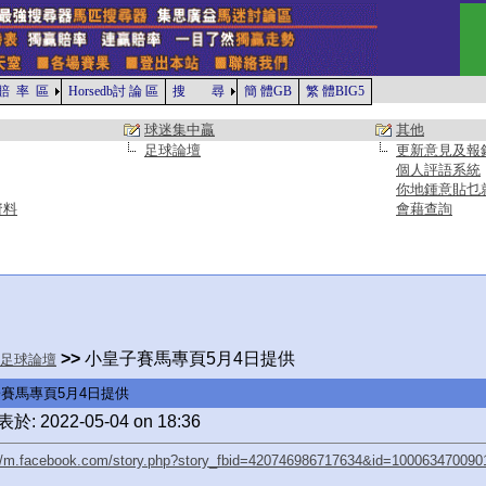
賠 率 區
Horsedb討 論 區
搜 尋
簡 體GB
繁 體BIG5
球迷集中贏
其他
足球論壇
更新意見及報
個人評語系統
你地鍾意貼乜
資料
會藉查詢
>>
小皇子賽馬專頁5月4日提供
足球論壇
賽馬專頁5月4日提供
於: 2022-05-04 on 18:36
://m.facebook.com/story.php?story_fbid=420746986717634&id=100063470090