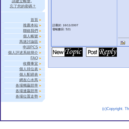
請建立帳號
。
忘了您的密碼？
首頁
推薦本站
註冊於: 16/11/2007
發帖數目: 521
聯絡我們
個人帳號
馬迷討論區
申請PCS
個人評述系統簡介
FAQ
收費事宜
個人排位表
個人配磅表
網友心水馬
各場獨贏賠率
各場連贏賠率
各場位置走勢
(c)Copyright. 