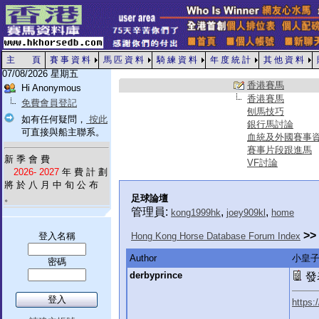
主 頁
賽 事 資 料
馬 匹 資 料
騎 練 資 料
年 度 統 計
其 他 資 料
07/08/2026 星期五
香港賽馬
Hi Anonymous
香港賽馬
免費會員登記
刨馬技巧
如有任何疑問，
按此
銀行馬討論
可直接與船主聯系。
血統及外國賽事
賽事片段跟進馬
新 季 會 費
VF討論
2026- 2027
年 費 計 劃
將 於 八 月 中 旬 公 布
。
足球論壇
管理員:
,
,
kong1999hk
joey909kl
home
>>
登入名稱
Hong Kong Horse Database Forum Index
Author
小皇子
密碼
derbyprince
發表
https