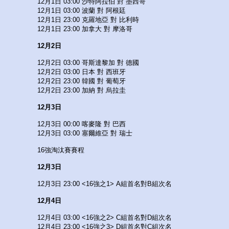
12月1日 03:00
沙特阿拉伯 對 墨西哥
12月1日 03:00
波蘭 對 阿根廷
12月1日 23:00
克羅地亞 對 比利時
12月1日 23:00
加拿大 對 摩洛哥
12月2日
12月2日 03:00
哥斯達黎加 對 德國
12月2日 03:00
日本 對 西班牙
12月2日 23:00
韓國 對 葡萄牙
12月2日 23:00
加納 對 烏拉圭
12月3日
12月3日 00:00
喀麥隆 對 巴西
12月3日 03:00
塞爾維亞 對 瑞士
16強淘汰賽賽程
12月3日
12月3日 23:00 <16強之1> A組首名對B組次名
12月4日
12月4日 03:00 <16強之2> C組首名對D組次名
12月4日 23:00 <16強之3> D組首名對C組次名