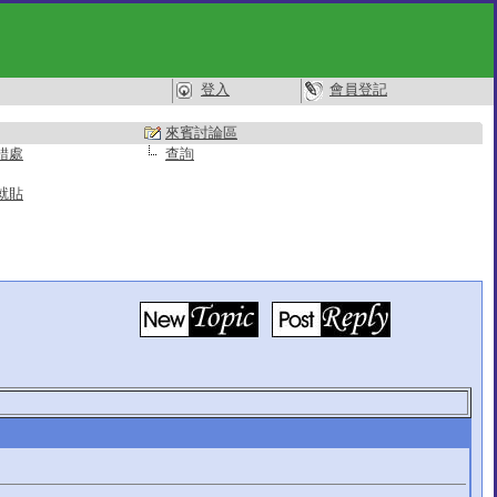
登入
會員登記
來賓討論區
錯處
查詢
就貼