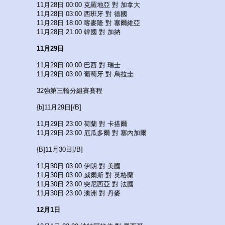
11月28日 00:00
克羅地亞 對 加拿大
11月28日 03:00
西班牙 對 德國
11月28日 18:00
喀麥隆 對 塞爾維亞
11月28日 21:00
韓國 對 加納
11月29日
11月29日 00:00
巴西 對 瑞士
11月29日 03:00
葡萄牙 對 烏拉圭
32強第三輪分組賽賽程
{b]11月29日[/B]
11月29日 23:00
荷蘭 對 卡搭爾
11月29日 23:00
厄瓜多爾 對 塞內加爾
{B]11月30日[/B]
11月30日 03:00
伊朗 對 美國
11月30日 03:00
威爾斯 對 英格蘭
11月30日 23:00
突尼西亞 對 法國
11月30日 23:00
澳洲 對 丹麥
12月1日