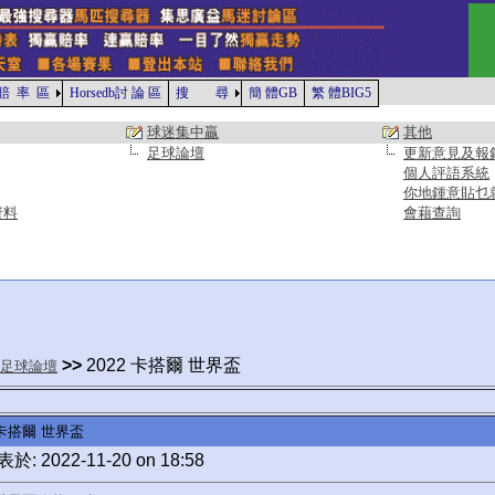
賠 率 區
Horsedb討 論 區
搜 尋
簡 體GB
繁 體BIG5
球迷集中贏
其他
足球論壇
更新意見及報
個人評語系統
你地鍾意貼乜
資料
會藉查詢
>>
2022 卡搭爾 世界盃
足球論壇
 卡搭爾 世界盃
於: 2022-11-20 on 18:58