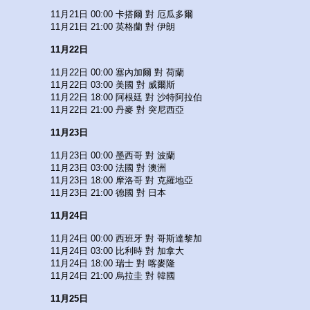
11月21日 00:00
卡搭爾 對 厄瓜多爾
11月21日 21:00
英格蘭 對 伊朗
11月22日
11月22日 00:00
塞內加爾 對 荷蘭
11月22日 03:00
美國 對 威爾斯
11月22日 18:00
阿根廷 對 沙特阿拉伯
11月22日 21:00
丹麥 對 突尼西亞
11月23日
11月23日 00:00
墨西哥 對 波蘭
11月23日 03:00
法國 對 澳洲
11月23日 18:00
摩洛哥 對 克羅地亞
11月23日 21:00
德國 對 日本
11月24日
11月24日 00:00
西班牙 對 哥斯達黎加
11月24日 03:00
比利時 對 加拿大
11月24日 18:00
瑞士 對 喀麥隆
11月24日 21:00
烏拉圭 對 韓國
11月25日