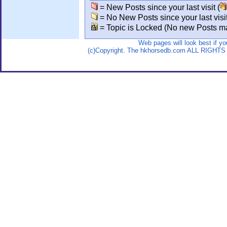
= New Posts since your last visit (
= No New Posts since your last visit
= Topic is Locked (No new Posts ma
Web pages will look best if y
(c)Copyright. The hkhorsedb.com ALL RIGHTS