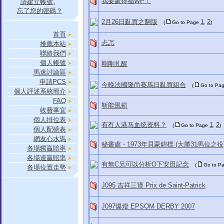
我要蒙得福WP！
請建立帳號
。
忘了您的密碼？
2月26日亂買之翻版
1
2
(
Go to Page
,
)
首頁
忐忑
推薦本站
聯絡我們
個人帳號
剛剛扎醒
馬迷討論區
申請PCS
今晚法國隆尚賽馬日亂買組合
(
Go to Pa
個人評述系統簡介
FAQ
靳能風範
收費事宜
個人排位表
有冇人港马血统资料？
1
2
(
Go to Page
,
)
個人配磅表
網友心水馬
秘書處 - 1973年貝蒙錦標 (大勝31馬位之役
各場獨贏賠率
各場連贏賠率
有無C兄可以分析O下安田記念
(
Go to P
各場位置走勢
J095 吉祥三寶 Prix de Saint-Patrick
J097爆燈 EPSOM DERBY 2007