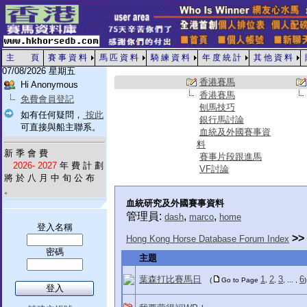
主 頁
賽 事 資 料
馬 匹 資 料
騎 練 資 料
年 度 統 計
其 他 資 料
07/08/2026 星期五
香港賽馬
Hi Anonymous
香港賽馬
免費會員登記
刨馬技巧
如有任何疑問，
按此
銀行馬討論
可直接與船主聯系。
血統及外國賽事資
料
新 季 會 費
賽事片段跟進馬
2026- 2027
年 費 計 劃
VF討論
將 於 八 月 中 旬 公 布
。
血統研究及外國賽事資料
管理員:
,
,
dash
marco
home
登入名稱
>>
Hong Kong Horse Database Forum Index
密碼
主題
葉森打比賽馬日
1
2
3
6
(
Go to Page
,
,
, ... ,
)