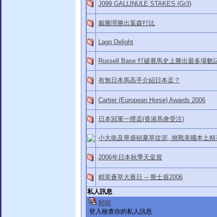
J099 GALLINULE STAKES (Gr3)
戴圖理勝出葉森打比
Lago Delight
Russell Base 打破賽馬史上勝出最多場數
有無日本馬高手介紹日本盃？
Cartier (European Horse) Awards 2006
日本冠軍一哩盃(香港馬會受注)
小大衛及華盛頓棄草從泥, 挑戰美國本土精
2006年日本秋季天皇賞
精英薈萃大賽日 -- 覺士盾2006
私人訊息
郵箱
登入檢查你的私人訊息