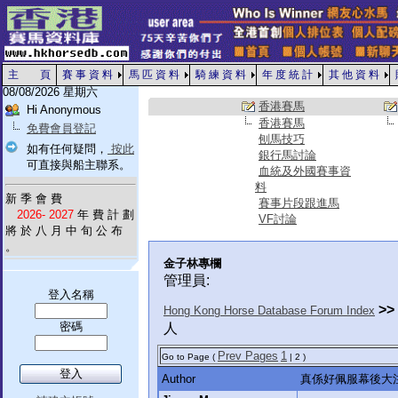
主 頁
賽 事 資 料
馬 匹 資 料
騎 練 資 料
年 度 統 計
其 他 資 料
08/08/2026 星期六
香港賽馬
Hi Anonymous
香港賽馬
免費會員登記
刨馬技巧
如有任何疑問，
按此
銀行馬討論
可直接與船主聯系。
血統及外國賽事資
料
新 季 會 費
賽事片段跟進馬
2026- 2027
年 費 計 劃
VF討論
將 於 八 月 中 旬 公 布
。
金子林專欄
管理員:
登入名稱
>>
Hong Kong Horse Database Forum Index
密碼
人
Prev Pages
1
Go to Page (
| 2 )
Author
真係好佩服幕後大