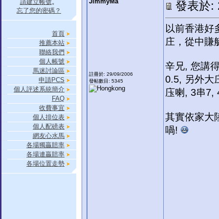
JimmyMa
請建立帳號
。
發表於: 20
忘了您的密碼？
以前香港好
首頁
庄，從中賺
推薦本站
聯絡我們
個人帳號
辛兄, 您講
馬迷討論區
註冊於: 29/09/2006
0.5, 另外
申請PCS
發帖數目: 5345
個人評述系統簡介
庒喇, 3串
FAQ
收費事宜
其實依家大陸
個人排位表
個人配磅表
喎!
網友心水馬
各場獨贏賠率
各場連贏賠率
各場位置走勢