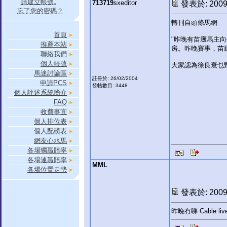
請建立帳號
。
713719
sxeditor
發表於: 2009-
忘了您的密碼？
轉刊自頭條馬網
首頁
"昨晚有苗廄馬主
推薦本站
房。昨晚賽事，苗
聯絡我們
個人帳號
大家認為徐良衰乜
馬迷討論區
註冊於: 26/02/2004
申請PCS
發帖數目: 3448
個人評述系統簡介
FAQ
收費事宜
個人排位表
個人配磅表
網友心水馬
各場獨贏賠率
各場連贏賠率
MML
各場位置走勢
發表於: 2009-
昨晚冇睇 Cable 