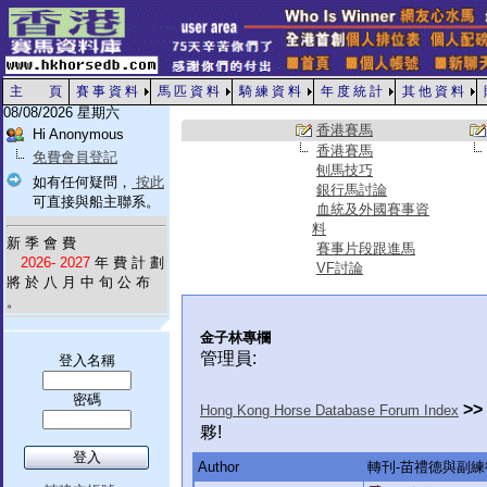
主 頁
賽 事 資 料
馬 匹 資 料
騎 練 資 料
年 度 統 計
其 他 資 料
08/08/2026 星期六
香港賽馬
Hi Anonymous
香港賽馬
免費會員登記
刨馬技巧
如有任何疑問，
按此
銀行馬討論
可直接與船主聯系。
血統及外國賽事資
料
新 季 會 費
賽事片段跟進馬
2026- 2027
年 費 計 劃
VF討論
將 於 八 月 中 旬 公 布
。
金子林專欄
管理員:
登入名稱
密碼
>>
Hong Kong Horse Database Forum Index
夥!
Author
轉刊-苗禮德與副練