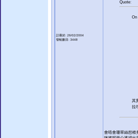
Quote:
On 
註冊於: 26/02/2004
發帖數目: 3448
其
拉
會唔會珊翠絲想楂
咪將呢兩公婆掃出