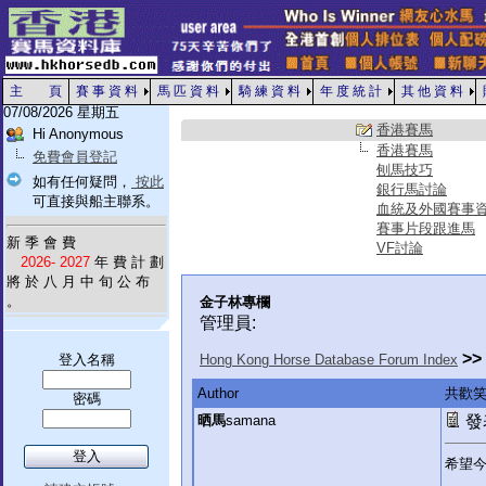
主 頁
賽 事 資 料
馬 匹 資 料
騎 練 資 料
年 度 統 計
其 他 資 料
07/08/2026 星期五
香港賽馬
Hi Anonymous
香港賽馬
免費會員登記
刨馬技巧
如有任何疑問，
按此
銀行馬討論
可直接與船主聯系。
血統及外國賽事
賽事片段跟進馬
新 季 會 費
VF討論
2026- 2027
年 費 計 劃
將 於 八 月 中 旬 公 布
。
金子林專欄
管理員:
>>
登入名稱
Hong Kong Horse Database Forum Index
Author
共歡
密碼
晒馬
samana
發表
希望今