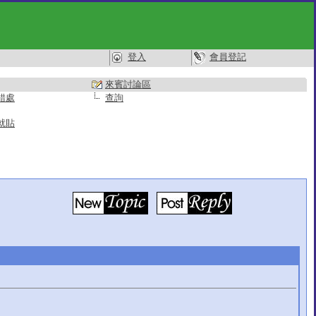
登入
會員登記
來賓討論區
錯處
查詢
就貼