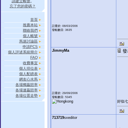
請建立帳號
。
忘了您的密碼？
首頁
推薦本站
註冊於: 08/03/2006
聯絡我們
發帖數目: 3635
個人帳號
馬迷討論區
申請PCS
JimmyMa
發表
個人評述系統簡介
FAQ
收費事宜
個人排位表
個人配磅表
網友心水馬
各場獨贏賠率
各場連贏賠率
註冊於: 29/09/2006
各場位置走勢
發帖數目: 5345
好似
713719
sxeditor