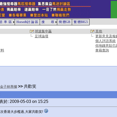
賠 率 區
Horsedb討 論 區
搜 尋
簡 體GB
繁 體BIG5
球迷集中贏
其他
足球論壇
更新意見及報
個人評語系統
你地鍾意貼乜
資料
會藉查詢
>>
共歡笑
金子林專欄
笑
於: 2009-05-03 on 15:25
次香港大步檻過,大家共歡笑!