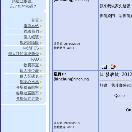
請建立帳號
。
原來我依家先發覺.
忘了您的密碼？
係凱旋門，唔係凱旅門.
首頁
推薦本站
聯絡我們
個人帳號
馬迷討論區
註冊於: 26/10/2005
申請PCS
發帖數目: 4081
個人評述系統簡介
FAQ
收費事宜
個人排位表
亂買sir
發表於: 2012-
個人配磅表
(hinchung)
hinchung
網友心水馬
無錯！我其實係有法
各場獨贏賠率
各場連贏賠率
Quote:
各場位置走勢
On 
註冊於: 26/10/2005
發帖數目: 4081