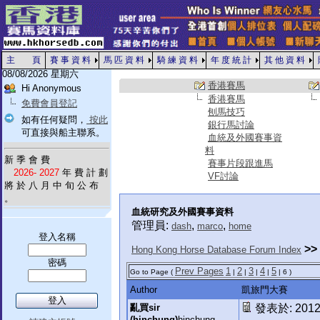
主 頁
賽 事 資 料
馬 匹 資 料
騎 練 資 料
年 度 統 計
其 他 資 料
08/08/2026 星期六
香港賽馬
Hi Anonymous
香港賽馬
免費會員登記
刨馬技巧
如有任何疑問，
按此
銀行馬討論
可直接與船主聯系。
血統及外國賽事資
料
新 季 會 費
賽事片段跟進馬
2026- 2027
年 費 計 劃
VF討論
將 於 八 月 中 旬 公 布
。
血統研究及外國賽事資料
管理員:
,
,
dash
marco
home
登入名稱
>>
Hong Kong Horse Database Forum Index
密碼
Prev Pages
1
2
3
4
5
Go to Page (
|
|
|
|
| 6 )
Author
凱旅門大賽
亂買sir
發表於: 2012-
(hinchung)
hinchung