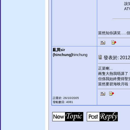
說
A
當然知你講笑.....
亂買sir
(hinchung)
hinchung
發表於: 2012-
正菜喇...
兩隻大熱我唔講了！
但係我始終覺得聖
當然要碧海映月啦
註冊於: 26/10/2005
發帖數目: 4081