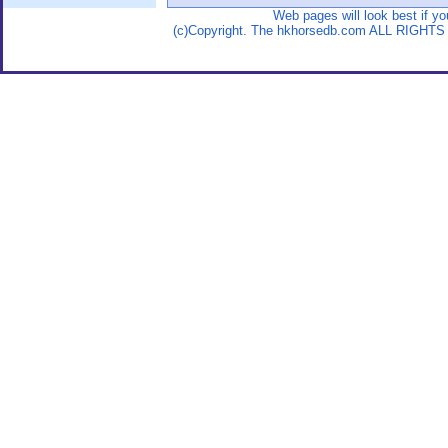
Web pages will look best if y
(c)Copyright. The hkhorsedb.com ALL RIGHTS