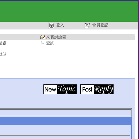
登入
會員登記
來賓討論區
錯處
查詢
就貼