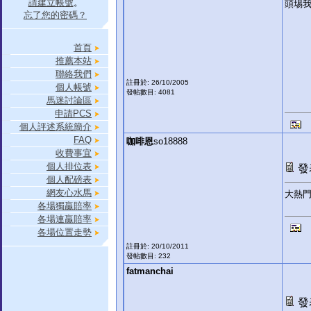
請建立帳號
。
頭埸
忘了您的密碼？
首頁
推薦本站
聯絡我們
註冊於: 26/10/2005
個人帳號
發帖數目: 4081
馬迷討論區
申請PCS
個人評述系統簡介
FAQ
咖啡恩
so18888
收費事宜
個人排位表
發表
個人配磅表
網友心水馬
大熱
各場獨贏賠率
各場連贏賠率
各場位置走勢
註冊於: 20/10/2011
發帖數目: 232
fatmanchai
發表