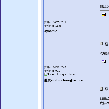
我以
註冊於: 10/05/2011
發帖數目: 1136
dynamic
發表
依場鐘
註冊於: 24/12/2002
發帖數目: 901
亂買sir (hinchung)
hinchung
發表
顧住坐
我條2