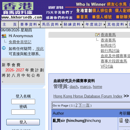
主 頁
賽 事 資 料
馬 匹 資 料
騎 練 資 料
年 度 統 計
其 他 資 料
06/08/2026 星期四
香港賽馬
Hi Anonymous
香港賽馬
免費會員登記
刨馬技巧
如有任何疑問，
按此
銀行馬討論
可直接與船主聯系。
血統及外國賽事
賽事片段跟進馬
新 季 會 費
VF討論
2026- 2027
年 費 計 劃
將 於 八 月 中 旬 公 布
。
血統研究及外國賽事資料
管理員:
,
,
dash
marco
home
>>
登入名稱
Hong Kong Horse Database Forum Index
2
下一頁
Go to Page ( 1 |
)
密碼
Author
考菲
亂買sir (hinchung)
hinchung
發表