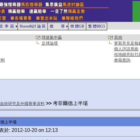
賠 率 區
Horsedb討 論 區
搜 尋
簡 體GB
繁 體BIG5
球迷集中贏
其他
足球論壇
更新意見及報
個人評語系統
你地鍾意貼乜
資料
會藉查詢
>>
考菲爾德上半場
血統研究及外國賽事資料
爾德上半場
於: 2012-10-20 on 12:13