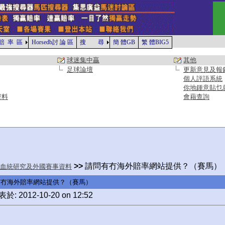
賠 率 區
Horsedb討 論 區
搜 尋
簡 體GB
繁 體BIG5
球迷集中贏
其他
足球論壇
更新意見及報
個人評語系統
你地鍾意貼乜
資料
會藉查詢
>>
請問有冇海外賠率網站提供？（賽馬）
血統研究及外國賽事資料
有冇海外賠率網站提供？（賽馬）
於: 2012-10-20 on 12:52