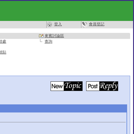
登入
會員登記
來賓討論區
錯處
查詢
就貼