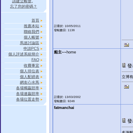
請建立帳號
。
忘了您的密碼？
首頁
推薦本站
註冊於: 10/05/2011
發帖數目: 1136
聯絡我們
個人帳號
馬迷討論區
申請PCS
船主~~
home
個人評述系統簡介
FAQ
收費事宜
發表
個人排位表
個人配磅表
立博
網友心水馬
各場獨贏賠率
各場連贏賠率
註冊於: 13/03/2002
各場位置走勢
發帖數目: 9246
fatmanchai
發表
多謝船