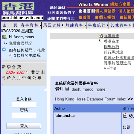
主 頁
賽 事 資 料
馬 匹 資 料
騎 練 資 料
年 度 統 計
其 他 資 料
07/08/2026 星期五
香港賽馬
Hi Anonymous
香港賽馬
免費會員登記
刨馬技巧
如有任何疑問，
按此
銀行馬討論
可直接與船主聯系。
血統及外國賽事
賽事片段跟進馬
新 季 會 費
VF討論
2026- 2027
年 費 計 劃
將 於 八 月 中 旬 公 布
。
血統研究及外國賽事資料
管理員:
,
,
dash
marco
home
>>
登入名稱
Hong Kong Horse Database Forum Index
Author
請問
密碼
fatmanchai
發表
如題