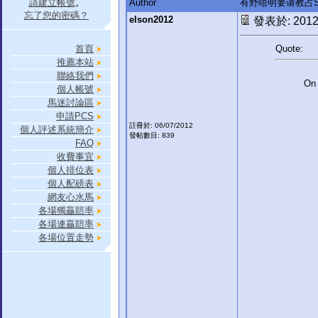
請建立帳號
。
Author
有野唔明要请教占S
忘了您的密碼？
elson2012
發表於: 2012-
首頁
Quote:
推薦本站
聯絡我們
On 
個人帳號
馬迷討論區
申請PCS
註冊於: 06/07/2012
個人評述系統簡介
發帖數目: 839
FAQ
收費事宜
個人排位表
個人配磅表
網友心水馬
各場獨贏賠率
各場連贏賠率
各場位置走勢