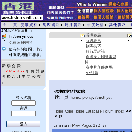
主 頁
賽 事 資 料
馬 匹 資 料
騎 練 資 料
年 度 統 計
其 他 資 料
07/08/2026 星期五
香港賽馬
Hi Anonymous
香港賽馬
免費會員登記
刨馬技巧
如有任何疑問，
按此
銀行馬討論
可直接與船主聯系。
血統及外國賽事資
料
新 季 會 費
賽事片段跟進馬
2026- 2027
年 費 計 劃
VF討論
將 於 八 月 中 旬 公 布
。
你地鍾意貼乜就貼
管理員:
,
,
home
plenty
Amethyst
登入名稱
密碼
>>
Hong Kong Horse Database Forum Index
SIR
Prev Pages
1
2
Go to Page (
|
| 3 )