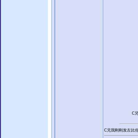
C
C兄我刚刚发左比