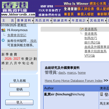
主 頁
賽 事 資 料
馬 匹 資 料
騎 練 資 料
年 度 統 計
其 他 資 料
07/08/2026 星期五
香港賽馬
Hi Anonymous
香港賽馬
免費會員登記
刨馬技巧
如有任何疑問，
按此
銀行馬討論
可直接與船主聯系。
血統及外國賽事
賽事片段跟進馬
新 季 會 費
VF討論
2026- 2027
年 費 計 劃
將 於 八 月 中 旬 公 布
。
血統研究及外國賽事資料
管理員:
,
,
dash
marco
home
>>
登入名稱
Hong Kong Horse Database Forum Index
Author
澳港
密碼
亂買sir (hinchung)
hinchung
發表
馬主來料