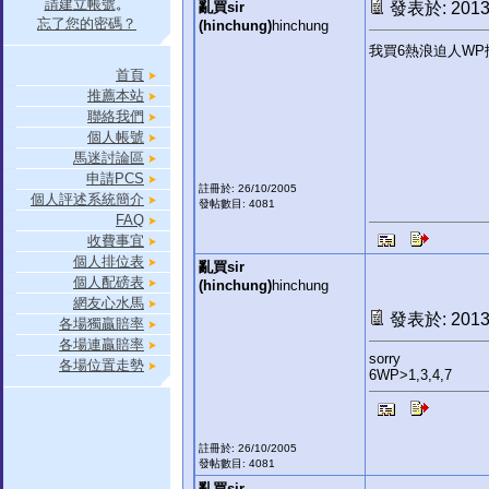
請建立帳號
。
亂買sir
發表於: 2013-
忘了您的密碼？
(hinchung)
hinchung
我買6熱浪迫人WP拖
首頁
推薦本站
聯絡我們
個人帳號
馬迷討論區
申請PCS
註冊於: 26/10/2005
個人評述系統簡介
發帖數目: 4081
FAQ
收費事宜
個人排位表
亂買sir
個人配磅表
(hinchung)
hinchung
網友心水馬
發表於: 2013-
各場獨贏賠率
各場連贏賠率
sorry
各場位置走勢
6WP>1,3,4,7
註冊於: 26/10/2005
發帖數目: 4081
亂買sir