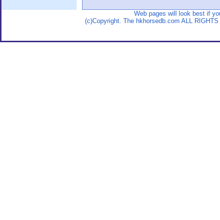
Web pages will look best if y
(c)Copyright. The hkhorsedb.com ALL RIGHTS