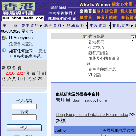
主 頁
賽 事 資 料
馬 匹 資 料
騎 練 資 料
年 度 統 計
其 他 資 料
08/08/2026 星期六
香港賽馬
Hi Anonymous
香港賽馬
免費會員登記
刨馬技巧
如有任何疑問，
按此
銀行馬討論
可直接與船主聯系。
血統及外國賽事資
料
新 季 會 費
賽事片段跟進馬
2026- 2027
年 費 計 劃
VF討論
將 於 八 月 中 旬 公 布
。
血統研究及外國賽事資料
管理員:
,
,
dash
marco
home
登入名稱
密碼
>>
Hong Kong Horse Database Forum Index
錦標
Author
英國冠軍雌馬錦標