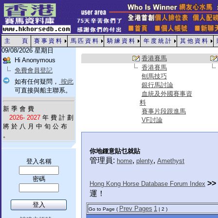
主 頁
賽 事 資 料
馬 匹 資 料
騎 練 資 料
年 度 統 計
其 他 資 料
09/08/2026 星期日
香港賽馬
Hi Anonymous
香港賽馬
免費會員登記
刨馬技巧
如有任何疑問，
按此
銀行馬討論
可直接與船主聯系。
血統及外國賽事資
料
新 季 會 費
賽事片段跟進馬
2026- 2027
年 費 計 劃
VF討論
將 於 八 月 中 旬 公 布
。
你地鍾意貼乜就貼
管理員:
,
,
home
plenty
Amethyst
登入名稱
密碼
>>
Hong Kong Horse Database Forum Index
運！
Prev Pages
1
Go to Page (
| 2 )