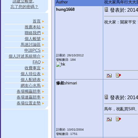
請建立帳號
。
Author
祝大家馬年行大大
忘了您的密碼？
hung1668
發表於: 2014-
首頁
祝大家：闔家平安
推薦本站
聯絡我們
個人帳號
馬迷討論區
申請PCS
註冊於: 26/10/2012
個人評述系統簡介
發帖數目: 184
FAQ
收費事宜
個人排位表
個人配磅表
修叔
shimari
網友心水馬
各場獨贏賠率
各場連贏賠率
發表於: 2014-
各場位置走勢
馬年，祝亂買SI
註冊於: 10/01/2004
發帖數目: 1751