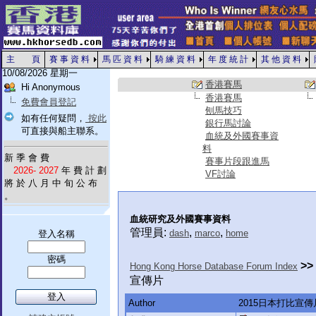
主 頁
賽 事 資 料
馬 匹 資 料
騎 練 資 料
年 度 統 計
其 他 資 料
10/08/2026 星期一
香港賽馬
Hi Anonymous
香港賽馬
免費會員登記
刨馬技巧
如有任何疑問，
按此
銀行馬討論
可直接與船主聯系。
血統及外國賽事資
料
新 季 會 費
賽事片段跟進馬
2026- 2027
年 費 計 劃
VF討論
將 於 八 月 中 旬 公 布
。
血統研究及外國賽事資料
管理員:
,
,
dash
marco
home
登入名稱
密碼
>>
Hong Kong Horse Database Forum Index
宣傳片
Author
2015日本打比宣傳