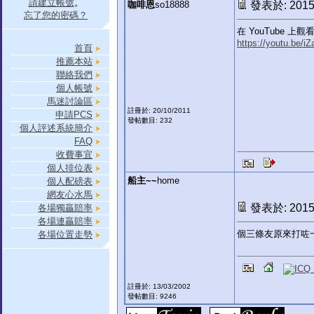
請建立帳號
。
咖啡恩
so18888
發表於: 2015-
忘了您的密碼？
在 YouTube
https://youtu.be/
首頁
推薦本站
聯絡我們
個人帳號
馬迷討論區
註冊於: 20/10/2011
申請PCS
發帖數目: 232
個人評述系統簡介
FAQ
收費事宜
個人排位表
船主~~
home
個人配磅表
網友心水馬
發表於: 2015-
各場獨贏賠率
各場連贏賠率
個三條友原來打咗
各場位置走勢
註冊於: 13/03/2002
發帖數目: 9246