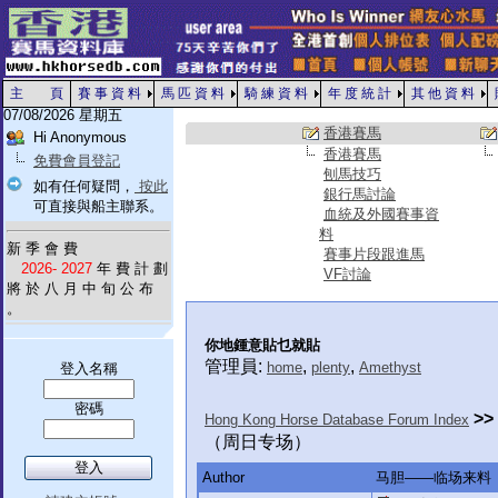
主 頁
賽 事 資 料
馬 匹 資 料
騎 練 資 料
年 度 統 計
其 他 資 料
07/08/2026 星期五
香港賽馬
Hi Anonymous
香港賽馬
免費會員登記
刨馬技巧
如有任何疑問，
按此
銀行馬討論
可直接與船主聯系。
血統及外國賽事資
料
新 季 會 費
賽事片段跟進馬
2026- 2027
年 費 計 劃
VF討論
將 於 八 月 中 旬 公 布
。
你地鍾意貼乜就貼
管理員:
,
,
home
plenty
Amethyst
登入名稱
密碼
>>
Hong Kong Horse Database Forum Index
（周日专场）
Author
马胆——临场来料