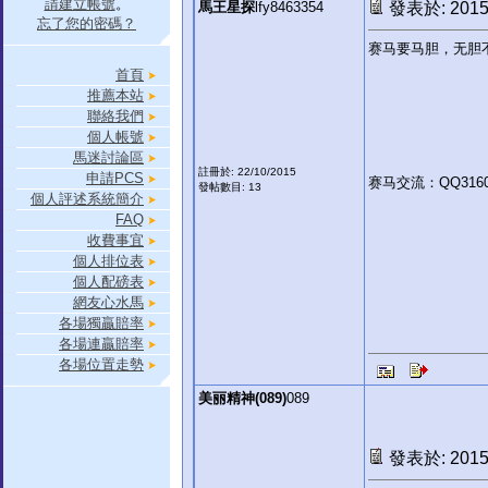
請建立帳號
。
馬王星探
lfy8463354
發表於: 2015-
忘了您的密碼？
赛马要马胆，无胆
首頁
推薦本站
聯絡我們
個人帳號
馬迷討論區
註冊於: 22/10/2015
申請PCS
赛马交流：QQ31609
發帖數目: 13
個人評述系統簡介
FAQ
收費事宜
個人排位表
個人配磅表
網友心水馬
各場獨贏賠率
各場連贏賠率
各場位置走勢
美丽精神(089)
089
發表於: 2015-