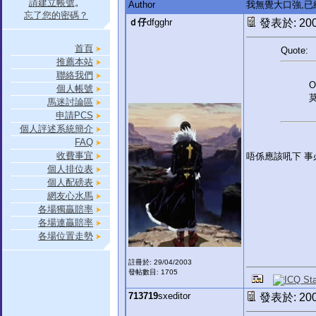
請建立帳號
。
Author
我無覺大口強,
忘了您的密碼？
ｄ仔
dfgghr
發表於: 2006
首頁
Quote:
推薦本站
聯絡我們
O
個人帳號
馬迷討論區
申請PCS
個人評述系統簡介
FAQ
收費事宜
唔係應該吼下 事必
個人排位表
個人配磅表
網友心水馬
各場獨贏賠率
各場連贏賠率
各場位置走勢
註冊於: 29/04/2003
發帖數目: 1705
713719
sxeditor
發表於: 2006