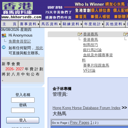
主 頁
賽 事 資 料
馬 匹 資 料
騎 練 資 料
年 度 統 計
其 他 資 料
06/08/2026 星期四
香港賽馬
Hi Anonymous
香港賽馬
免費會員登記
刨馬技巧
如有任何疑問，
按此
銀行馬討論
可直接與船主聯系。
血統及外國賽事資
料
新 季 會 費
賽事片段跟進馬
2026- 2027
年 費 計 劃
VF討論
將 於 八 月 中 旬 公 布
。
金子林專欄
管理員:
登入名稱
密碼
>>
Hong Kong Horse Database Forum Index
大熱馬
Prev Pages
1
Go to Page (
| 2 )