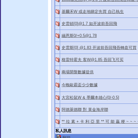
基爾禾W 或走地睇定先買 自己執生
史雲頓[0]@1.7 如开波前吾回飛
緬恩斯0/
+0.5@1.78
史雲斯[0] @1.83 开波前吾回飛吾轉盘可買
格雷特霍夫 客
W@1.85
吾回飞可买
兩場開盤數據提供
今晚歐霸盃少少數據
大宮松鼠W & 墨爾本雄心[0/-0.5]
阿德萊德聯 對 黃金海岸聯
** 拉 素 + 卡 利 亞 里 ** 可 能 贏 梗 ~ ~ ~ 
私人訊息
郵箱