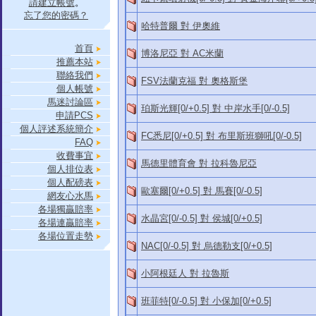
請建立帳號
。
忘了您的密碼？
哈特普爾 對 伊奧維
首頁
博洛尼亞 對 AC米蘭
推薦本站
聯絡我們
FSV法蘭克福 對 奧格斯堡
個人帳號
馬迷討論區
珀斯光輝[0/+0.5] 對 中岸水手[0/-0.5]
申請PCS
個人評述系統簡介
FC悉尼[0/+0.5] 對 布里斯班獅吼[0/-0.5]
FAQ
收費事宜
馬德里體育會 對 拉科魯尼亞
個人排位表
個人配磅表
歐塞爾[0/+0.5] 對 馬賽[0/-0.5]
網友心水馬
各場獨贏賠率
水晶宮[0/-0.5] 對 侯城[0/+0.5]
各場連贏賠率
各場位置走勢
NAC[0/-0.5] 對 烏德勒支[0/+0.5]
小阿根廷人 對 拉魯斯
班菲特[0/-0.5] 對 小保加[0/+0.5]