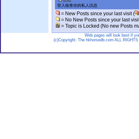
登入檢查你的私人訊息
= New Posts since your last visit (
= No New Posts since your last visit
= Topic is Locked (No new Posts ma
Web pages will look best if y
(c)Copyright. The hkhorsedb.com ALL RIGHTS