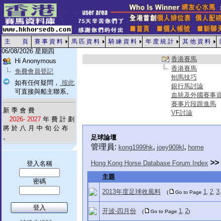
主 頁
賽 事 資 料
馬 匹 資 料
騎 練 資 料
年 度 統 計
其 他 資 料
06/08/2026 星期四
香港賽馬
Hi Anonymous
香港賽馬
免費會員登記
刨馬技巧
如有任何疑問，
按此
銀行馬討論
可直接與船主聯系。
血統及外國賽事
賽事片段跟進馬
新 季 會 費
VF討論
2026- 2027
年 費 計 劃
將 於 八 月 中 旬 公 布
。
足球論壇
管理員:
,
,
kong1999hk
joey909kl
home
>>
Hong Kong Horse Database Forum Index
登入名稱
主題
密碼
2013年度足球收風料
1
2
3
(
Go to Page
,
,
开波-四月份
1
2
(
Go to Page
,
)