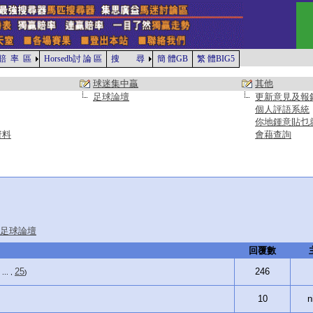
賠 率 區
Horsedb討 論 區
搜 尋
簡 體GB
繁 體BIG5
球迷集中贏
其他
足球論壇
更新意見及報
個人評語系統
你地鍾意貼乜
資料
會藉查詢
足球論壇
回覆數
25
246
, ... ,
)
10
n