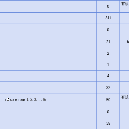
有規
0
311
0
21
f
2
1
4
32
有規
）
1
2
3
6
50
(
Go to Page
,
,
, ... ,
)
0
39