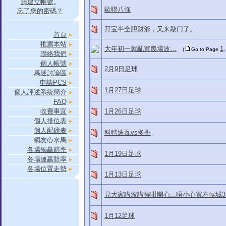
請建立帳號
。
歐聯八強
忘了您的密碼？
孖宝半全胆财爺，又来敲门了。
首頁
推薦本站
大年初一就亂買幾場波…
1
(
Go to Page
聯絡我們
個人帳號
2月9日足球
馬迷討論區
申請PCS
1月27日足球
個人評述系統簡介
FAQ
收費事宜
1月26日足球
個人排位表
個人配磅表
科特迪瓦vs多哥
網友心水馬
各場獨贏賠率
1月19日足球
各場連贏賠率
各場位置走勢
1月13日足球
見大家講波講得咁開心...唔小心買左候城3:1
1月12足球