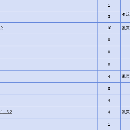
1
有規
3
2
10
亂買si
,
)
0
0
0
亂買si
4
0
4
，3:2
亂買si
4
1