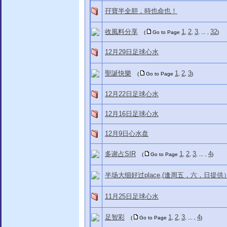
孖寶半全胆，時也命也！
收風料分享
1
2
3
32
(
Go to Page
,
,
, ... ,
)
12月29日足球心水
聖誕快樂
1
2
3
(
Go to Page
,
,
)
12月22日足球心水
12月16日足球心水
12月9日心水盘
多谢占SIR
1
2
3
4
(
Go to Page
,
,
, ... ,
)
半场大细好过place,(逢周五，六，日提供
11月25日足球心水
足智彩
1
2
3
4
(
Go to Page
,
,
, ... ,
)