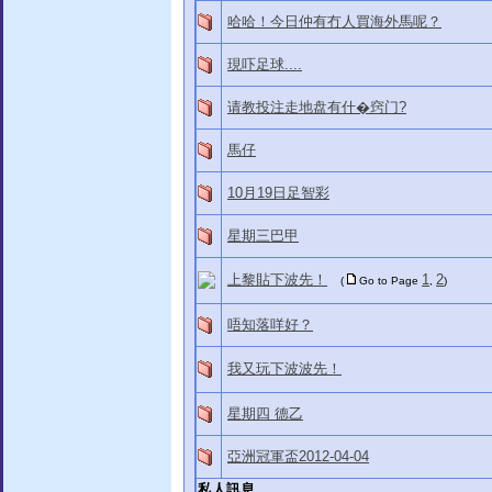
哈哈！今日仲有冇人買海外馬呢？
現吓足球....
请教投注走地盘有什�窍门?
馬仔
10月19日足智彩
星期三巴甲
上黎貼下波先！
1
2
(
Go to Page
,
)
唔知落咩好？
我又玩下波波先！
星期四 德乙
亞洲冠軍盃2012-04-04
私人訊息