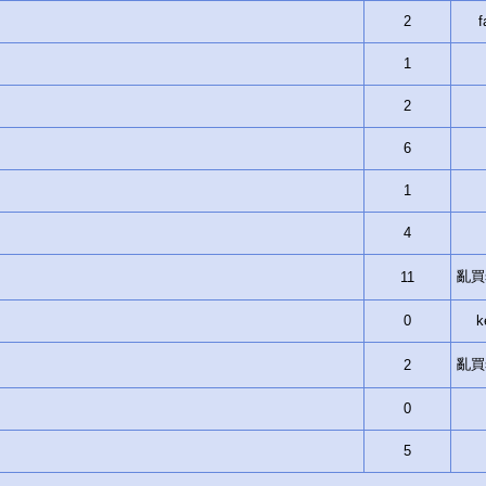
2
f
1
2
6
1
4
亂買si
11
0
k
亂買si
2
0
5