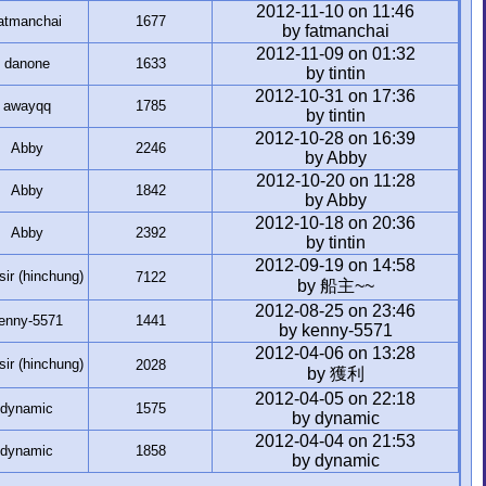
2012-11-10 on 11:46
atmanchai
1677
by fatmanchai
2012-11-09 on 01:32
danone
1633
by tintin
2012-10-31 on 17:36
awayqq
1785
by tintin
2012-10-28 on 16:39
Abby
2246
by Abby
2012-10-20 on 11:28
Abby
1842
by Abby
2012-10-18 on 20:36
Abby
2392
by tintin
2012-09-19 on 14:58
r (hinchung)
7122
by 船主~~
2012-08-25 on 23:46
enny-5571
1441
by kenny-5571
2012-04-06 on 13:28
r (hinchung)
2028
by 獲利
2012-04-05 on 22:18
dynamic
1575
by dynamic
2012-04-04 on 21:53
dynamic
1858
by dynamic