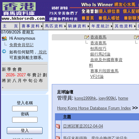
主 頁
賽 事 資 料
馬 匹 資 料
騎 練 資 料
年 度 統 計
其 他 資 料
07/08/2026 星期五
香港賽馬
Hi Anonymous
香港賽馬
免費會員登記
刨馬技巧
如有任何疑問，
按此
銀行馬討論
可直接與船主聯系。
血統及外國賽事資
料
新 季 會 費
賽事片段跟進馬
2026- 2027
年 費 計 劃
VF討論
將 於 八 月 中 旬 公 布
。
足球論壇
管理員:
,
,
kong1999hk
joey909kl
home
登入名稱
>>
Hong Kong Horse Database Forum Index
密碼
主題
亞洲冠軍盃2012-04-04
馬仔末有得跑，度住今晚德乙波仔先