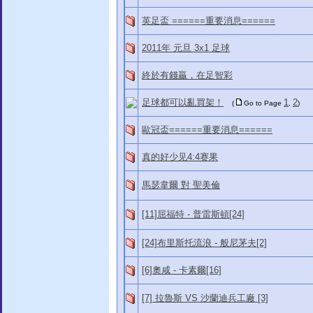
英足盃 ======重要消息======
2011年 元旦 3x1 足球
終於有錢贏，在足智彩
足球都可以亂買架！
1
2
(
Go to Page
,
)
歐冠盃======重要消息======
真的好少见4:4赛果
馬瑟韋爾 對 聖美倫
[11]屈福特 - 普雷斯頓[24]
[24]布里斯托流浪 - 般尼茅夫[2]
[6]奧咸 - 卡素爾[16]
[7] 拉魯斯 VS 沙蘭迪兵工廠 [3]