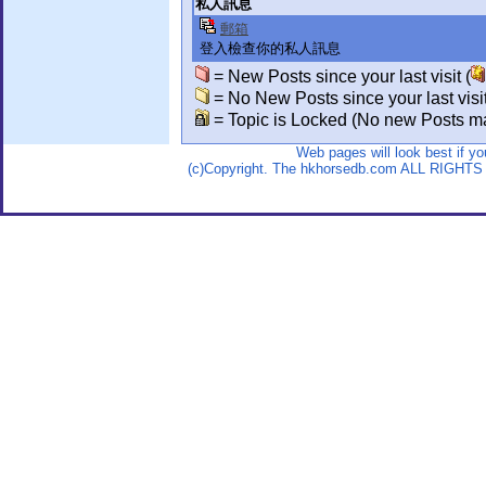
私人訊息
郵箱
登入檢查你的私人訊息
= New Posts since your last visit (
= No New Posts since your last visit
= Topic is Locked (No new Posts ma
Web pages will look best if y
(c)Copyright. The hkhorsedb.com ALL RIGHTS