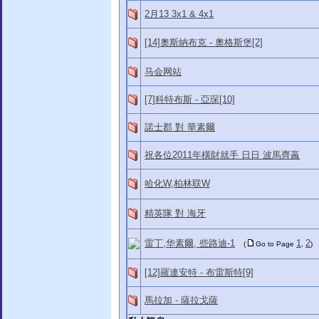
2月13 3x1 & 4x1
[14]奧斯納布克 - 奧格斯堡[2]
马会网站
[7]科特布斯 - 亞琛[10]
諾士郡 對 華素爾
祝各位2011年橫財就手 日日 波馬齊羸
哈化W,柏林联W
精英隊 對 海牙
雷丁,华素爾, 些路迪-1
1
2
(
Go to Page
,
)
[12]羅連安特 - 布雷斯特[9]
馬拉加 - 薩拉戈薩