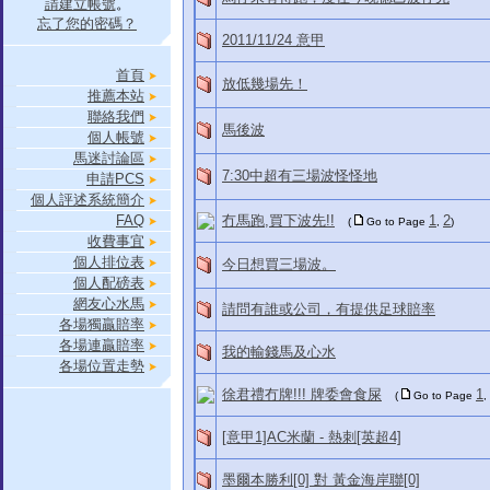
請建立帳號
。
忘了您的密碼？
2011/11/24 意甲
首頁
放低幾場先！
推薦本站
聯絡我們
馬後波
個人帳號
馬迷討論區
7:30中超有三場波怪怪地
申請PCS
個人評述系統簡介
FAQ
冇馬跑,買下波先!!
1
2
(
Go to Page
,
)
收費事宜
個人排位表
今日想買三場波。
個人配磅表
網友心水馬
請問有誰或公司，有提供足球賠率
各場獨贏賠率
各場連贏賠率
我的輸錢馬及心水
各場位置走勢
徐君禮冇牌!!! 牌委會食屎
1
(
Go to Page
,
[意甲1]AC米蘭 - 熱刺[英超4]
墨爾本勝利[0] 對 黃金海岸聯[0]