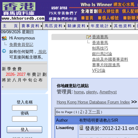
主 頁
賽 事 資 料
馬 匹 資 料
騎 練 資 料
年 度 統 計
其 他 資 料
09/08/2026 星期日
香港賽馬
Hi Anonymous
香港賽馬
免費會員登記
刨馬技巧
如有任何疑問，
按此
銀行馬討論
可直接與船主聯系。
血統及外國賽事資料
賽事片段跟進馬
新 季 會 費
VF討論
2026- 2027
年 費 計 劃
將 於 八 月 中 旬 公 布
。
你地鍾意貼乜就貼
管理員:
,
,
home
plenty
Amethyst
>>
登入名稱
Hong Kong Horse Database Forum Index
2
3
下一頁
Go to Page ( 1 |
|
)
密碼
Author
有野唔明要请教占SIR
Lisaoting
發表於: 2012-12-11 on 0