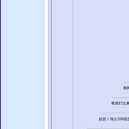
刚
有就打出
好的！等占SIR