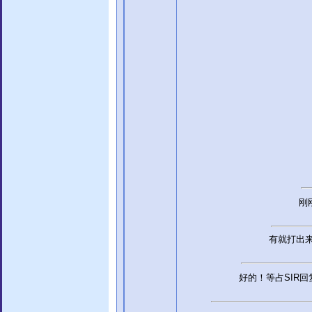
刚
有就打出
好的！等占SIR