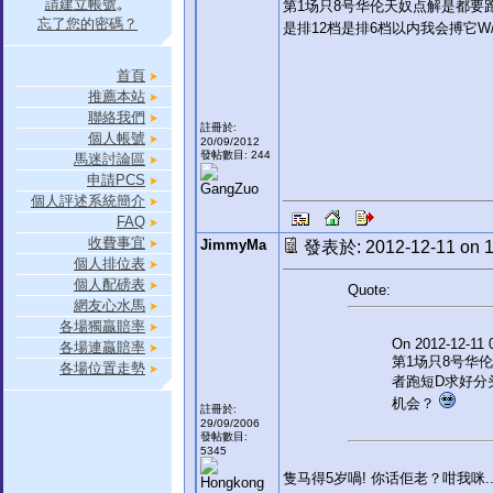
請建立帳號
。
第1场只8号华伦天奴点解是都要
忘了您的密碼？
是排12档是排6档以内我会搏它W
首頁
推薦本站
聯絡我們
註冊於:
個人帳號
20/09/2012
發帖數目: 244
馬迷討論區
申請PCS
個人評述系統簡介
FAQ
收費事宜
JimmyMa
發表於: 2012-12-11 on 1
個人排位表
個人配磅表
Quote:
網友心水馬
各場獨贏賠率
On 2012-12-11 0
各場連贏賠率
第1场只8号华
各場位置走勢
者跑短D求好分
机会？
註冊於:
29/09/2006
發帖數目:
5345
隻马得5岁喎! 你话佢老？咁我咪......