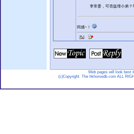
李常委，可否益埋小弟？
同感~！
Web pages will look best 
(c)Copyright. The hkhorsedb.com ALL RIG