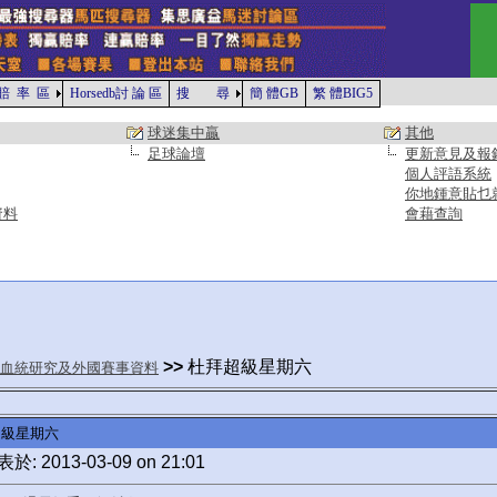
賠 率 區
Horsedb討 論 區
搜 尋
簡 體GB
繁 體BIG5
球迷集中贏
其他
足球論壇
更新意見及報
個人評語系統
你地鍾意貼乜
資料
會藉查詢
>>
杜拜超級星期六
血統研究及外國賽事資料
超級星期六
於: 2013-03-09 on 21:01