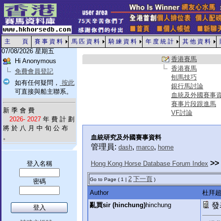
主 頁
賽 事 資 料
馬 匹 資 料
騎 練 資 料
年 度 統 計
其 他 資 料
07/08/2026 星期五
香港賽馬
Hi Anonymous
香港賽馬
免費會員登記
刨馬技巧
如有任何疑問，
按此
銀行馬討論
可直接與船主聯系。
血統及外國賽事
賽事片段跟進馬
新 季 會 費
VF討論
2026- 2027
年 費 計 劃
將 於 八 月 中 旬 公 布
。
血統研究及外國賽事資料
管理員:
,
,
dash
marco
home
>>
登入名稱
Hong Kong Horse Database Forum Index
2
下一頁
Go to Page ( 1 |
)
密碼
Author
杜拜
亂買sir (hinchung)
hinchung
發表