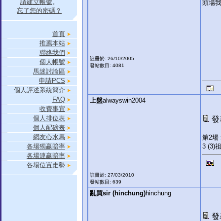
請建立帳號
。
頭場我
忘了您的密碼？
首頁
推薦本站
聯絡我們
註冊於: 26/10/2005
個人帳號
發帖數目: 4081
馬迷討論區
申請PCS
個人評述系統簡介
FAQ
上盤
alwayswin2004
收費事宜
個人排位表
發表
個人配磅表
網友心水馬
第2場
各場獨贏賠率
3 (3
各場連贏賠率
各場位置走勢
註冊於: 27/03/2010
發帖數目: 639
亂買sir (hinchung)
hinchung
發表