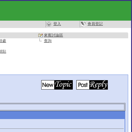
登入
會員登記
來賓討論區
錯處
查詢
就貼