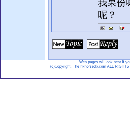
我果份
呢？
Web pages will look best if y
(c)Copyright. The hkhorsedb.com ALL RIGHTS