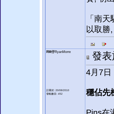
「南天
以取勝
RM仔
RyanMorre
發表於:
4月7日
穩佔先機
註冊於: 20/08/2010
發帖數目: 452
Pins