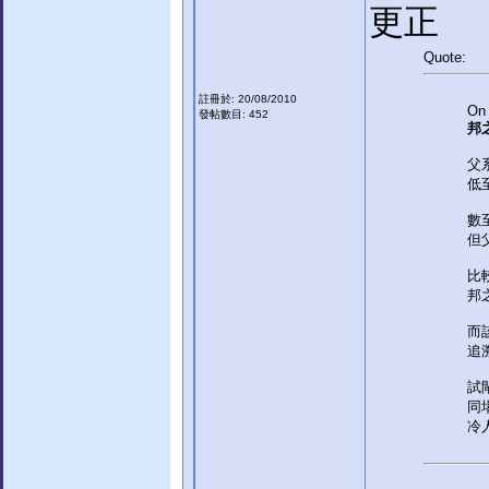
更正
Quote:
註冊於: 20/08/2010
On 
發帖數目: 452
邦
父系
低
數
但
比
邦
而
追
試
同場
冷