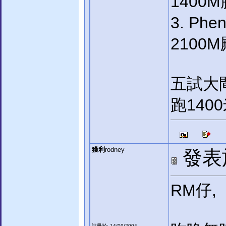
1400M
3. Phe
2100M
五試大
跑140
獲利
rodney
發表於:
RM仔,
註冊於: 14/09/2004