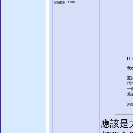
發帖數目: 1700
Hi 
我
至
啱
一
最
未
應該是