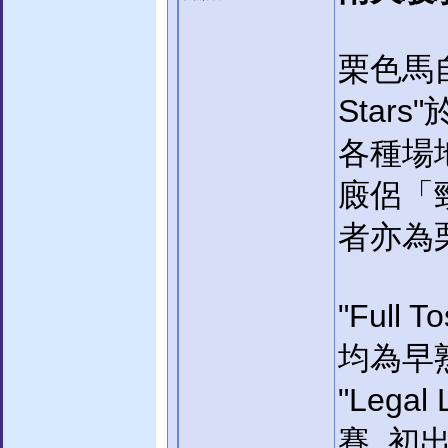
栗色馬自
Star
各種場
廄侶「勁賽
者亦為
"Full
均為早熟
"Lega
賽, 初