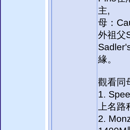
主,
母：Cau
外祖父S
Sadle
緣。
觀看同
1. Spe
上名路程
2. Mon