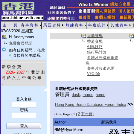
主 頁
賽 事 資 料
馬 匹 資 料
騎 練 資 料
年 度 統 計
其 他 資 料
07/08/2026 星期五
香港賽馬
Hi Anonymous
香港賽馬
免費會員登記
刨馬技巧
如有任何疑問，
按此
銀行馬討論
可直接與船主聯系。
血統及外國賽事資
料
新 季 會 費
賽事片段跟進馬
2026- 2027
年 費 計 劃
VF討論
將 於 八 月 中 旬 公 布
。
血統研究及外國賽事資料
管理員:
,
,
dash
marco
home
登入名稱
>>
Hong Kong Horse Database Forum Index
密碼
2
下一頁
Go to Page ( 1 |
)
Author
新馬我見
RM仔
RyanMorre