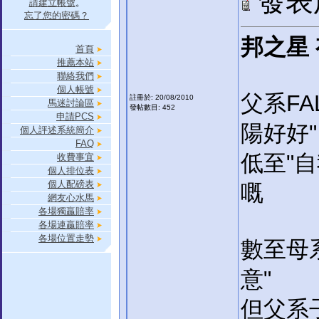
發表於:
請建立帳號
。
忘了您的密碼？
邦之星
首頁
推薦本站
聯絡我們
個人帳號
父系FA
註冊於: 20/08/2010
馬迷討論區
發帖數目: 452
申請PCS
陽好好"
個人評述系統簡介
FAQ
低至"
收費事宜
個人排位表
個人配磅表
嘅
網友心水馬
各場獨贏賠率
各場連贏賠率
各場位置走勢
數至母系
意"
但父系