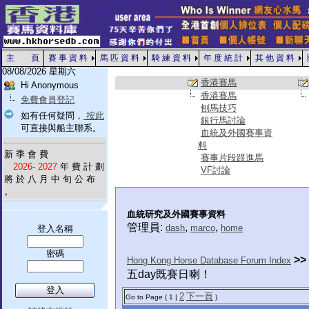
主 頁
賽 事 資 料
馬 匹 資 料
騎 練 資 料
年 度 統 計
其 他 資 料
08/08/2026 星期六
香港賽馬
Hi Anonymous
香港賽馬
免費會員登記
刨馬技巧
如有任何疑問，
按此
銀行馬討論
可直接與船主聯系。
血統及外國賽事資
料
新 季 會 費
賽事片段跟進馬
2026- 2027
年 費 計 劃
VF討論
將 於 八 月 中 旬 公 布
。
血統研究及外國賽事資料
管理員:
,
,
dash
marco
home
登入名稱
密碼
>>
Hong Kong Horse Database Forum Index
五day既賽日喇！
2
下一頁
Go to Page ( 1 |
)