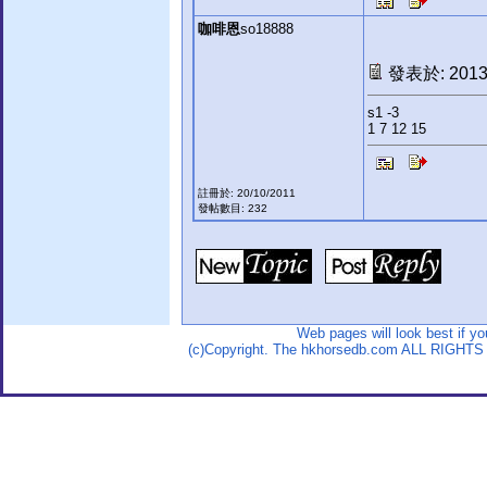
咖啡恩
so18888
發表於: 2013-
s1 -3
1 7 12 15
註冊於: 20/10/2011
發帖數目: 232
Web pages will look best if y
(c)Copyright. The hkhorsedb.com ALL RIGHTS