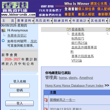
主 頁
賽 事 資 料
馬 匹 資 料
騎 練 資 料
年 度 統 計
其 他 資 料
06/08/2026 星期四
香港賽馬
Hi Anonymous
香港賽馬
免費會員登記
刨馬技巧
如有任何疑問，
按此
銀行馬討論
可直接與船主聯系。
血統及外國賽事資
料
新 季 會 費
賽事片段跟進馬
2026- 2027
年 費 計 劃
VF討論
將 於 八 月 中 旬 公 布
。
你地鍾意貼乜就貼
管理員:
,
,
home
plenty
Amethyst
登入名稱
>>
Hong Kong Horse Database Forum Index
密碼
主題
圍機解馬之一生一
2011年11月5日 星期六