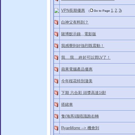
VPN長期優惠
1
2
3
(
Go to Page
,
,
)
白神父有料到？
賭博默示錄,,,電影版
我感覺到好強烈既震動！
我....我....終於可以買LV了！
蘋果電腦產品優惠
今年桜花特別淒美
下期 六合彩 頭獎高達1億!
搭鍺車
隻(海馬)識唔識跑右轉
RyanMorre --> 機會到