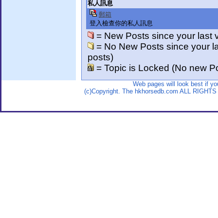
私人訊息
郵箱
登入檢查你的私人訊息
= New Posts since your last vi
= No New Posts since your last
posts)
= Topic is Locked (No new Po
Web pages will look best if y
(c)Copyright. The hkhorsedb.com ALL RIGHTS