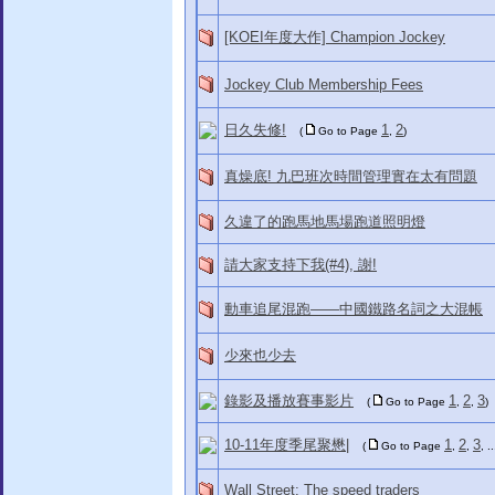
[KOEI年度大作] Champion Jockey
Jockey Club Membership Fees
日久失修!
1
2
(
Go to Page
,
)
真燥底! 九巴班次時間管理實在太有問題
久違了的跑馬地馬場跑道照明燈
請大家支持下我(#4), 謝!
動車追尾混跑——中國鐵路名詞之大混帳
少來也少去
錄影及播放賽事影片
1
2
3
(
Go to Page
,
,
)
10-11年度季尾聚懋|
1
2
3
(
Go to Page
,
,
, .
Wall Street: The speed traders