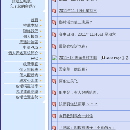
請建立帳號
。
忘了您的密碼？
2011年11月9日 星期三
首頁
鄉村活力值二班馬？
推薦本站
聯絡我們
賽事日期：2011年11月5日 星期六
個人帳號
馬迷討論區
嚴顯強投訴乜春?
申請PCS
個人評述系統簡介
2011~12 碼頭會打尖咭
1
2
FAQ
(
Go to Page
,
,
收費事宜
梁定華一膽四腳?
個人排位表
個人配磅表
網友心水馬
两条过关飞
各場獨贏賠率
各場連贏賠率
船主兄，有人好唔給面。
各場位置走勢
該網頁無法顯示 ？？？
今日收到馬會一封信
「測試」四樓有四仔「不喜勿入」