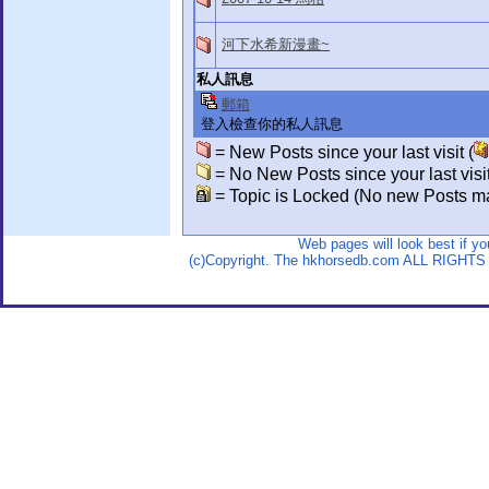
河下水希新漫畫~
私人訊息
郵箱
登入檢查你的私人訊息
= New Posts since your last visit (
= No New Posts since your last visit
= Topic is Locked (No new Posts ma
Web pages will look best if y
(c)Copyright. The hkhorsedb.com ALL RIGHTS