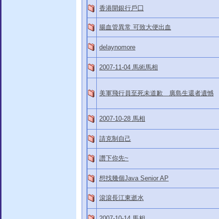
香港開銀行戶囗
腸血管異常 可致大便出血
delaynomore
2007-11-04 馬術馬相
美軍飛行員至死未道歉 廣島生還者遺憾
2007-10-28 馬相
請克制自己
讚下你先~
想找幾個Java Senior AP
滾滾長江東逝水
2007-10-14 馬相