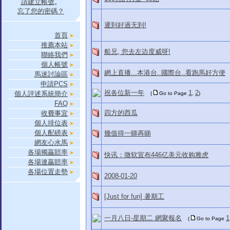
請建立帳號
。
忘了您的密碼？
遲到好過无到!
首頁
推薦本站
船兄, 您去左边度威呀!
聯絡我們
個人帳號
網上直播...本港台..國際台..看跑馬好方便
馬迷討論區
申請PCS
祝各位新一年
1
2
個人評述系統簡介
(
Go to Page
,
)
FAQ
四方的西瓜
收費事宜
個人排位表
個人配磅表
幾值得一睇再睇
網友心水馬
各場獨贏賠率
快讯：微软宣布446亿美元收购雅虎
各場連贏賠率
各場位置走勢
2008-01-20
[Just for fun] 暑期工
一月八日-星期二 網聚報名
1
(
Go to Page