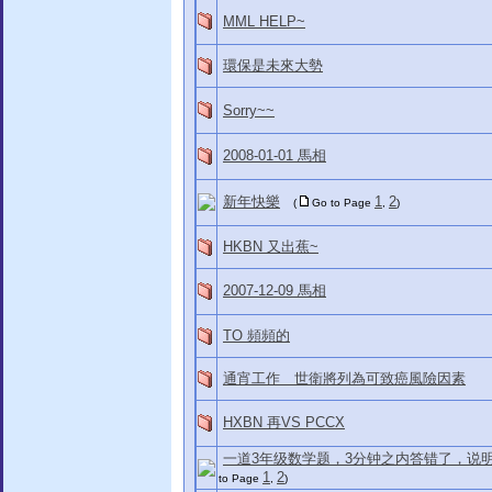
MML HELP~
環保是未來大勢
Sorry~~
2008-01-01 馬相
新年快樂
1
2
(
Go to Page
,
)
HKBN 又出蕉~
2007-12-09 馬相
TO 頻頻的
通宵工作 世衛將列為可致癌風險因素
HXBN 再VS PCCX
一道3年级数学题，3分钟之内答错了，说
1
2
to Page
,
)