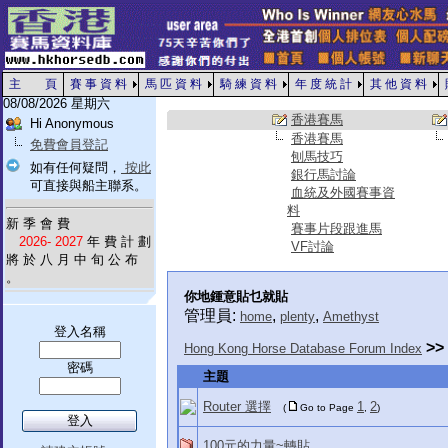
主 頁
賽 事 資 料
馬 匹 資 料
騎 練 資 料
年 度 統 計
其 他 資 料
08/08/2026 星期六
香港賽馬
Hi Anonymous
香港賽馬
免費會員登記
刨馬技巧
如有任何疑問，
按此
銀行馬討論
可直接與船主聯系。
血統及外國賽事資
料
新 季 會 費
賽事片段跟進馬
2026- 2027
年 費 計 劃
VF討論
將 於 八 月 中 旬 公 布
。
你地鍾意貼乜就貼
管理員:
,
,
home
plenty
Amethyst
登入名稱
>>
Hong Kong Horse Database Forum Index
密碼
主題
Router 選擇
1
2
(
Go to Page
,
)
100元的力量~轉貼