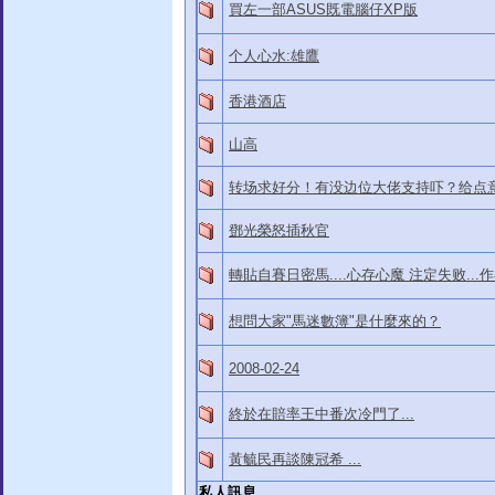
買左一部ASUS既電腦仔XP版
个人心水:雄鷹
香港酒店
山高
转场求好分！有没边位大佬支持吓？给点
鄧光榮怒插秋官
轉貼自賽日密馬....心存心魔 注定失败...
想問大家"馬迷數簿"是什麼來的？
2008-02-24
終於在賠率王中番次冷門了...
黃毓民再談陳冠希 ...
私人訊息