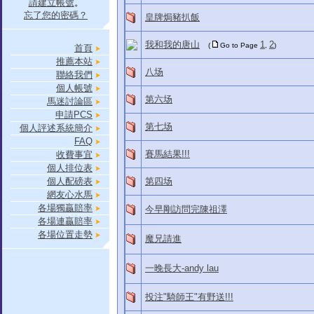
請建立帳號
。
忘了您的密碼？
皇牌焗豬扒飯
我和我的唐山
1
2
(
Go to Page
,
)
首頁
推薦本站
八场
聯絡我們
個人帳號
第六场
馬迷討論區
申請PCS
第七场
個人評述系統簡介
FAQ
賽馬結果!!!
收費事宜
個人排位表
個人配磅表
第四场
網友心水馬
各場獨贏賠率
今早剛訪問完陳祖澤
各場連贏賠率
各場位置走勢
魔兄請進
一晚長大-andy lau
投注"騎師王"有野送!!!