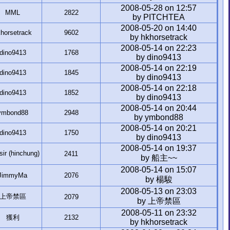
2008-05-28 on 12:57
MML
2822
by PITCHTEA
2008-05-20 on 14:40
horsetrack
9602
by hkhorsetrack
2008-05-14 on 22:23
dino9413
1768
by dino9413
2008-05-14 on 22:19
dino9413
1845
by dino9413
2008-05-14 on 22:18
dino9413
1852
by dino9413
2008-05-14 on 20:44
ymbond88
2948
by ymbond88
2008-05-14 on 20:21
dino9413
1750
by dino9413
2008-05-14 on 19:37
r (hinchung)
2411
by 船主~~
2008-05-14 on 15:07
JimmyMa
2076
by 楊駿
2008-05-13 on 23:03
上帝禁區
2079
by 上帝禁區
2008-05-11 on 23:32
獲利
2132
by hkhorsetrack