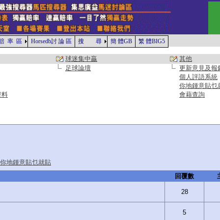
賠 率 區
Horsedb討 論 區
搜 尋
簡 體GB
繁 體BIG5
球迷集中贏
其他
足球論壇
更新意見及報
個人評語系統
你地鍾意貼乜
資料
會藉查詢
你地鍾意貼乜就貼
回覆數
28
5