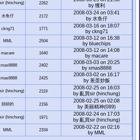
r (hinchung)
2262
by 獲利
2008-03-24 on 03:41
水鱼仔
2172
by 水鱼仔
2008-03-16 on 18:07
ckng71
1771
by ckng71
2008-03-12 on 16:38
MML
2504
by bluechips
2008-03-12 on 14:08
macare
1640
by macare
2008-03-03 on 20:25
xmas8888
2402
by xmas8888
2008-03-02 on 16:17
xmas8888
2425
by 葱蛋炒飯
2008-02-25 on 16:03
r (hinchung)
2119
by 亂買sir (hinchung)
2008-02-25 on 02:08
頻頻的
2156
by 美丽精神(089)
2008-02-24 on 17:03
r (hinchung)
1971
by 亂買sir (hinchung)
2008-02-22 on 02:16
MML
2334
by MML