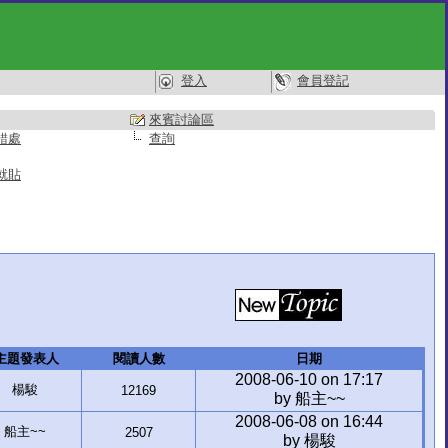
登入
會員登記
來賓討論區
錯處
查詢
就貼
主題發表人
閱讀人數
日期
2008-06-10 on 17:17
楊駿
12169
by 船主~~
2008-06-08 on 16:44
船主~~
2507
by 楊駿