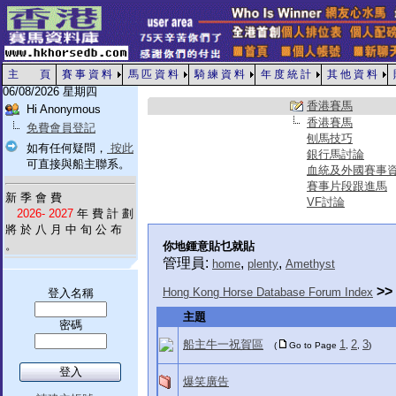
主 頁
賽 事 資 料
馬 匹 資 料
騎 練 資 料
年 度 統 計
其 他 資 料
06/08/2026 星期四
香港賽馬
Hi Anonymous
香港賽馬
免費會員登記
刨馬技巧
如有任何疑問，
按此
銀行馬討論
可直接與船主聯系。
血統及外國賽事
賽事片段跟進馬
新 季 會 費
VF討論
2026- 2027
年 費 計 劃
將 於 八 月 中 旬 公 布
。
你地鍾意貼乜就貼
管理員:
,
,
home
plenty
Amethyst
>>
Hong Kong Horse Database Forum Index
登入名稱
主題
密碼
船主牛一祝賀區
1
2
3
(
Go to Page
,
,
)
爆笑廣告