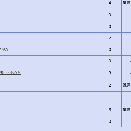
亂買si
4
0
0
2
意见丫
0
0
作者..小小心意
3
亂買si
2
1
亂買si
6
0