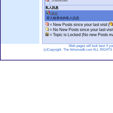
私人訊息
郵箱
登入檢查你的私人訊息
= New Posts since your last visit (
= No New Posts since your last visit
= Topic is Locked (No new Posts ma
Web pages will look best if y
(c)Copyright. The hkhorsedb.com ALL RIGHTS