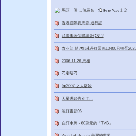
馬頭一個....估馬名
1
2
(
Go to Page
,
)
香港國際賽馬節-通行証
頭場馬會個賠率死Q左 ?
农业部:销?狶t苏丹红蛋鸭10400只鸭蛋202
2006-11-26 馬相
刁定唔刁
fm2007 之大屠殺
天星碼頭告別了...
渣打書節06
自訂車牌 - 80萬元的「TVB」
World of Beauty 美麗的世界