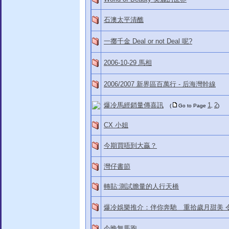
石澳太平清醮
一擲千金 Deal or not Deal 呢?
2006-10-29 馬相
2006/2007 新界區百萬行 - 后海灣幹線
爆冷馬經銷量傳喜訊
1
2
(
Go to Page
,
)
CX 小姐
今期買唔到大贏？
灣仔書節
轉貼:測試膽量的人行天橋
爆冷娛樂推介：伴你奔馳 重拾歲月甜美 
今晚無馬跑