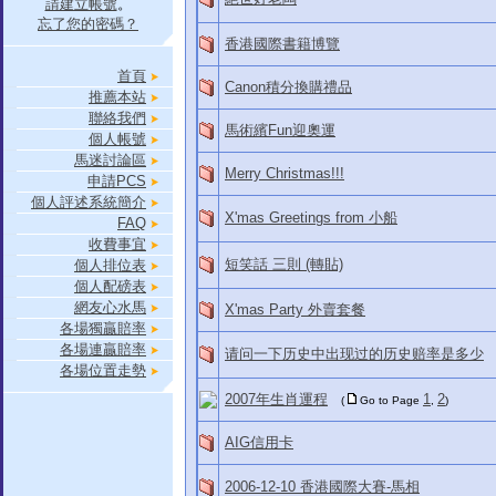
請建立帳號
。
忘了您的密碼？
香港國際書籍博覽
首頁
Canon積分換購禮品
推薦本站
聯絡我們
馬術繽Fun迎奧運
個人帳號
馬迷討論區
Merry Christmas!!!
申請PCS
個人評述系統簡介
X'mas Greetings from 小船
FAQ
收費事宜
短笑話 三則 (轉貼)
個人排位表
個人配磅表
網友心水馬
X'mas Party 外賣套餐
各場獨贏賠率
各場連贏賠率
请问一下历史中出现过的历史赔率是多少
各場位置走勢
2007年生肖運程
1
2
(
Go to Page
,
)
AIG信用卡
2006-12-10 香港國際大賽-馬相