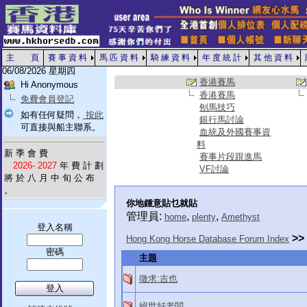
主 頁
賽 事 資 料
馬 匹 資 料
騎 練 資 料
年 度 統 計
其 他 資 料
06/08/2026 星期四
香港賽馬
Hi Anonymous
香港賽馬
免費會員登記
刨馬技巧
如有任何疑問，
按此
銀行馬討論
可直接與船主聯系。
血統及外國賽事資
料
新 季 會 費
賽事片段跟進馬
2026- 2027
年 費 計 劃
VF討論
將 於 八 月 中 旬 公 布
。
你地鍾意貼乜就貼
管理員:
,
,
home
plenty
Amethyst
登入名稱
>>
Hong Kong Horse Database Forum Index
密碼
主題
徵求:吉也
絕世好老闆