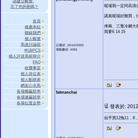
請建立帳號
。
呢場我一定同高清台一
忘了您的密碼？
講真呢場好難買，
首頁
俾兩、三隻冷腳大
推薦本站
我要6.14.15
聯絡我們
個人帳號
馬迷討論區
註冊於: 26/10/2005
發帖數目: 4081
申請PCS
個人評述系統簡介
FAQ
收費事宜
個人排位表
個人配磅表
網友心水馬
各場獨贏賠率
fatmanchai
各場連贏賠率
各場位置走勢
發表於: 2012-
似乎買12拖11，8，4