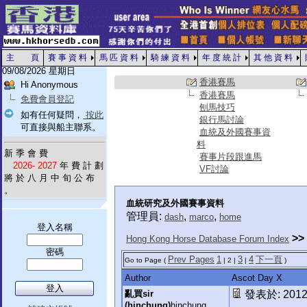
主 頁
賽 事 資 料
馬 匹 資 料
騎 練 資 料
年 度 統 計
其 他 資 料
09/08/2026 星期日
香港賽馬
Hi Anonymous
香港賽馬
免費會員登記
刨馬技巧
如有任何疑問，
按此
銀行馬討論
可直接與船主聯系。
血統及外國賽事資
料
新 季 會 費
賽事片段跟進馬
2026- 2027
年 費 計 劃
VF討論
將 於 八 月 中 旬 公 布
。
血統研究及外國賽事資料
管理員:
,
,
dash
marco
home
登入名稱
>>
Hong Kong Horse Database Forum Index
密碼
Prev Pages
1
3
4
下一頁
Go to Page (
| 2 |
|
)
Author
Ascot Day X
亂買sir
發表於: 2012-
(hinchung)
hinchung