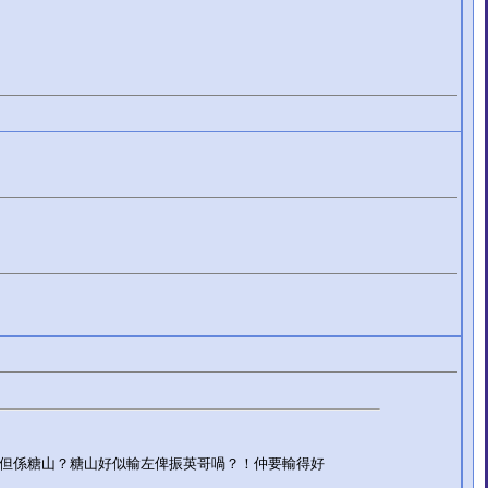
..但係糖山？糖山好似輸左俾振英哥喎？！仲要輸得好