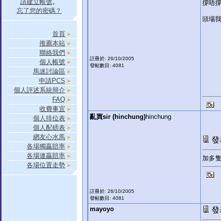
請建立帳號
。
撐唔撐
忘了您的密碼？
頭場我
首頁
推薦本站
聯絡我們
註冊於: 26/10/2005
個人帳號
發帖數目: 4081
馬迷討論區
申請PCS
個人評述系統簡介
FAQ
收費事宜
亂買sir (hinchung)
hinchung
個人排位表
個人配磅表
網友心水馬
發表
各場獨贏賠率
各場連贏賠率
加多
各場位置走勢
註冊於: 26/10/2005
發帖數目: 4081
mayoyo
發表