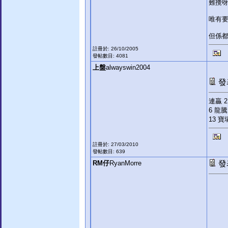
難攪
唯有
但係都
註冊於: 26/10/2005
發帖數目: 4081
上盤
alwayswin2004
發表
連贏 2
6 龍騰
13 寶
註冊於: 27/03/2010
發帖數目: 639
RM仔
RyanMorre
發表