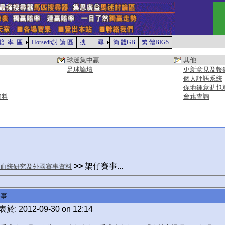
賠 率 區
Horsedb討 論 區
搜 尋
簡 體GB
繁 體BIG5
球迷集中贏
其他
足球論壇
更新意見及報
個人評語系統
你地鍾意貼乜
資料
會藉查詢
>>
架仔賽事...
血統研究及外國賽事資料
...
於: 2012-09-30 on 12:14