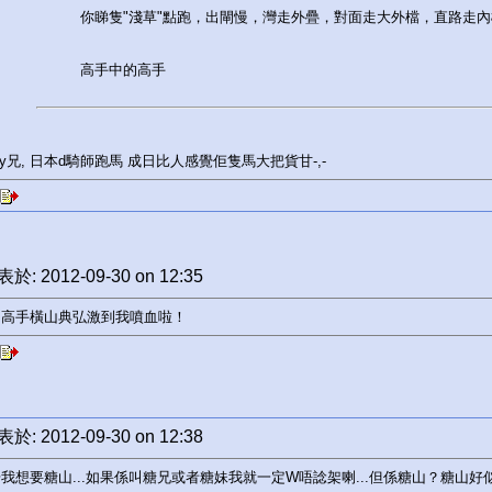
你睇隻"淺草"點跑，出閘慢，灣走外疊，對面走大外檔，直路走內欄
高手中的高手
ney兄, 日本d騎師跑馬 成日比人感覺佢隻馬大把貨甘-,-
於: 2012-09-30 on 12:35
個高手橫山典弘激到我噴血啦！
於: 2012-09-30 on 12:38
我想要糖山...如果係叫糖兄或者糖妹我就一定W唔諗架喇...但係糖山？糖山好似