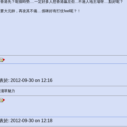
香港先？呢個時勢....一定好多人想香港贏左佢...不過人地主場呀....點好呢？
要大元帥，再攻其不備....係咪好有打仗feel呢？！
於: 2012-09-30 on 12:16
隻淺草魅力
於: 2012-09-30 on 12:18