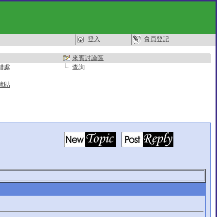
登入
會員登記
來賓討論區
錯處
查詢
就貼