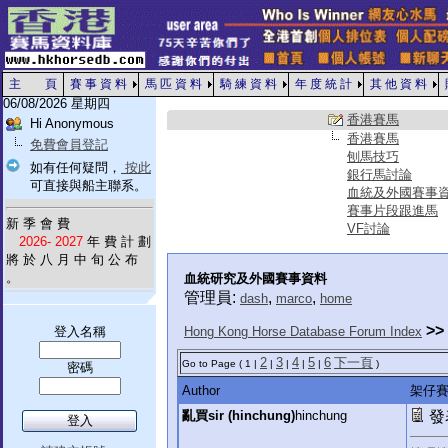
主 頁
賽 事 資 料
馬 匹 資 料
騎 練 資 料
年 度 統 計
其 他 資 料
06/08/2026 星期四
香港賽馬
Hi Anonymous
香港賽馬
免費會員登記
刨馬技巧
如有任何疑問，
按此
銀行馬討論
可直接與船主聯系。
血統及外國賽事
賽事片段跟進馬
新 季 會 費
VF討論
2026- 2027
年 費 計 劃
將 於 八 月 中 旬 公 布
。
血統研究及外國賽事資料
管理員:
,
,
dash
marco
home
>>
登入名稱
Hong Kong Horse Database Forum Index
2
3
4
5
6
下一頁
Go to Page ( 1 |
|
|
|
|
)
密碼
Author
架仔賽事
亂買sir (hinchung)
hinchung
發表