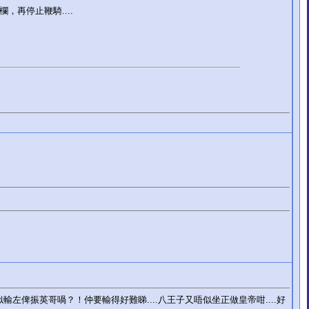
，再停止鞭騎....
輸左俾振英哥喎？！仲要輸得好難睇....八王子又唔似坐正做皇帝咁....好