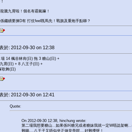
呀！
要龍騰九霄啦！個名有霸氣嘛！
係繼續要揀D有 打仗feel既馬先！戰旗及重炮手點睇？
於: 2012-09-30 on 12:38
 場 14 楓谷林肯(日) 拖 3 糖山(日) +
九霄(日) + 8 八王子(日) +
塚歌舞(日)
於: 2012-09-30 on 12:41
Quote:
On 2012-09-30 12:38, hinchung wrote:
第二場我想要糖山...如果係叫糖兄或者糖妹我就一定W唔諗架喇.
難睇....八王子又唔似坐正做皇帝咁....好難攪呀！