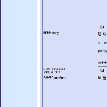
獲利
rodney
發表
d 日
你睇隻
高手
註冊於: 14/09/2004
發帖數目: 2724
RM仔
RyanMorre
發表