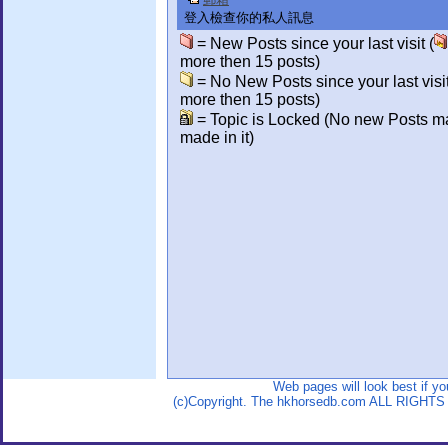
登入檢查你的私人訊息
= New Posts since your last visit (
more then 15 posts)
= No New Posts since your last visit
more then 15 posts)
= Topic is Locked (No new Posts m
made in it)
Web pages will look best if y
(c)Copyright. The hkhorsedb.com ALL RIGHTS