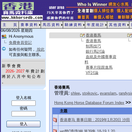
主 頁
賽 事 資 料
馬 匹 資 料
騎 練 資 料
年 度 統 計
其 他 資 料
06/08/2026 星期四
香港賽馬
Hi Anonymous
香港賽馬
免費會員登記
刨馬技巧
如有任何疑問，
按此
銀行馬討論
可直接與船主聯系。
血統及外國賽事資
料
新 季 會 費
賽事片段跟進馬
2026- 2027
年 費 計 劃
VF討論
將 於 八 月 中 旬 公 布
。
香港賽馬
管理員:
,
,
,
shlee
stojkovic
evanslam
randysi
登入名稱
>>
Hong Kong Horse Database Forum Index
密碼
主題
香港赛马 賽事日期 : 2019年1月20日 沙田
wp雙Q對對糊 第39集 18-19 1 20