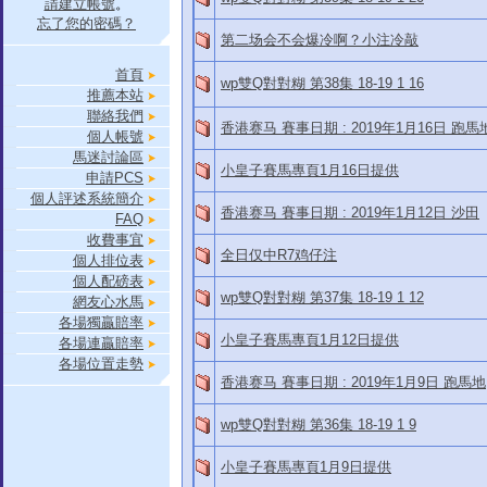
請建立帳號
。
忘了您的密碼？
第二场会不会爆冷啊？小注冷敲
首頁
wp雙Q對對糊 第38集 18-19 1 16
推薦本站
聯絡我們
香港赛马 賽事日期 : 2019年1月16日 跑馬
個人帳號
馬迷討論區
小皇子賽馬專頁1月16日提供
申請PCS
個人評述系統簡介
香港赛马 賽事日期 : 2019年1月12日 沙田
FAQ
收費事宜
全日仅中R7鸡仔注
個人排位表
個人配磅表
wp雙Q對對糊 第37集 18-19 1 12
網友心水馬
各場獨贏賠率
小皇子賽馬專頁1月12日提供
各場連贏賠率
各場位置走勢
香港赛马 賽事日期 : 2019年1月9日 跑馬地
wp雙Q對對糊 第36集 18-19 1 9
小皇子賽馬專頁1月9日提供