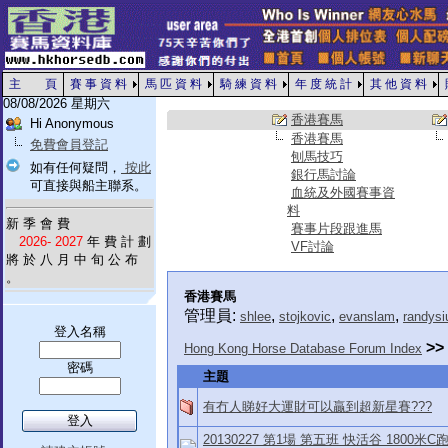
主 頁
賽 事 資 料
馬 匹 資 料
騎 練 資 料
年 度 統 計
其 他 資 料
08/08/2026 星期六
香港賽馬
Hi Anonymous
香港賽馬
免費會員登記
刨馬技巧
如有任何疑問，
按此
銀行馬討論
可直接與船主聯系。
血統及外國賽事資
料
新 季 會 費
賽事片段跟進馬
2026- 2027
年 費 計 劃
VF討論
將 於 八 月 中 旬 公 布
。
香港賽馬
管理員:
,
,
,
shlee
stojkovic
evanslam
randysi
登入名稱
>>
Hong Kong Horse Database Forum Index
密碼
主題
有冇人睇好大運財可以贏到超新星賽???
20130227 第1場 第五班 快活谷 1800米C