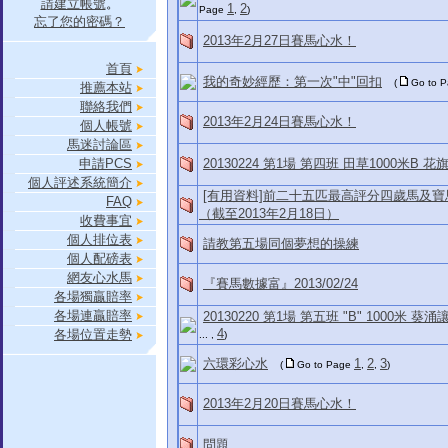
請建立帳號
。
1
2
Page
,
)
忘了您的密碼？
2013年2月27日賽馬心水！
首頁
我的奇妙經歷：第一次"中"回扣
(
Go to 
推薦本站
聯絡我們
2013年2月24日賽馬心水！
個人帳號
馬迷討論區
申請PCS
20130224 第1場 第四班 田草1000米B
個人評述系統簡介
[有用資料]前二十五匹最高評分四歲馬及
FAQ
（截至2013年2月18日）
收費事宜
個人排位表
請教第五場同個夢想的操練
個人配磅表
網友心水馬
『賽馬數據富』2013/02/24
各場獨贏賠率
各場連贏賠率
20130220 第1場 第五班 "B" 1000米 葵涌
4
各場位置走勢
... ,
)
六環彩心水
1
2
3
(
Go to Page
,
,
)
2013年2月20日賽馬心水！
問題