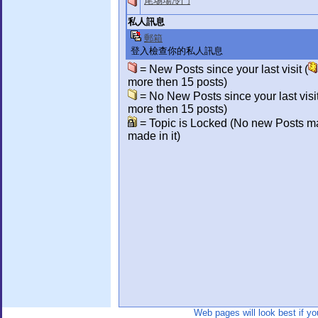
尾埸場冷門
私人訊息
郵箱
登入檢查你的私人訊息
= New Posts since your last visit (
more then 15 posts)
= No New Posts since your last visit
more then 15 posts)
= Topic is Locked (No new Posts m
made in it)
Web pages will look best if y