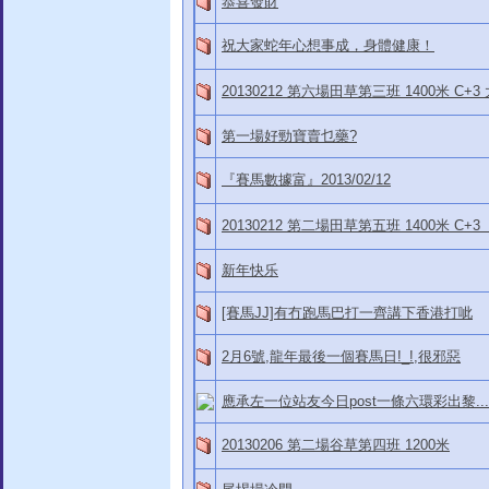
恭喜發財
祝大家蛇年心想事成，身體健康！
20130212 第六場田草第三班 1400米 C+
第一場好勁寶賣乜藥?
『賽馬數據富』2013/02/12
20130212 第二場田草第五班 1400米 C+
新年快乐
[賽馬JJ]有冇跑馬巴打一齊講下香港打呲
2月6號,龍年最後一個賽馬日!_!,很邪惡
應承左一位站友今日post一條六環彩出黎...
20130206 第二場谷草第四班 1200米