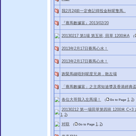
我2月24前一定會記得投金秋呢隻馬..
『賽馬數據富』2013/02/20
20130217 第1場 第五班, 田草 1200米A
(
2013年2月17日賽馬心水！
2013年2月17日賽馬心水！
跑緊馬碰唔到呢度兄弟，散左場
「賽馬數據富」之主席短途獎及香港經典
各位大哥我入左馬場！
1
2
(
Go to Page
,
)
20130212 第一場田草第四班 1200米 C+
1
2
,
)
对联
1
2
(
Go to Page
,
)