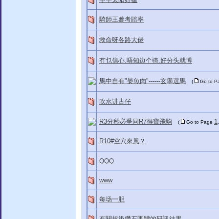
騎師王參考賠率
救命呀各路大佬
冇乜信心.唔知边个骑.好分头就博
馬中自有"晏魚肉"------玄學選馬
(
Go to 
吹水讲古仔
R3分秒必爭同R7得寶飛駒
1
(
Go to Page
R10#空穴來風？
QQQ
www
每场一胆
有關超級鑽石團體的研訊結果