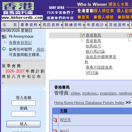
主 頁
賽 事 資 料
馬 匹 資 料
騎 練 資 料
年 度 統 計
其 他 資 料
09/08/2026 星期日
香港賽馬
Hi Anonymous
香港賽馬
免費會員登記
刨馬技巧
如有任何疑問，
按此
銀行馬討論
可直接與船主聯系。
血統及外國賽事資
料
新 季 會 費
賽事片段跟進馬
2026- 2027
年 費 計 劃
VF討論
將 於 八 月 中 旬 公 布
。
香港賽馬
管理員:
,
,
,
shlee
stojkovic
evanslam
randysi
登入名稱
>>
Hong Kong Horse Database Forum Index
密碼
主題
W过关
W+Q