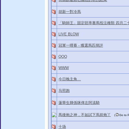
胡新一對冷馬
「騎師王」固定賠率賽馬投注種類 四月二
LIVE BLOW
冠軍一哩賽 - 獲選馬匹簡評
QQQ
WWW
今日晚主角…
马照跑
蓮華生輝係咪俾左阿滇騎
馬後炮之神，不如試下馬前炮丫
(
Go to
十场