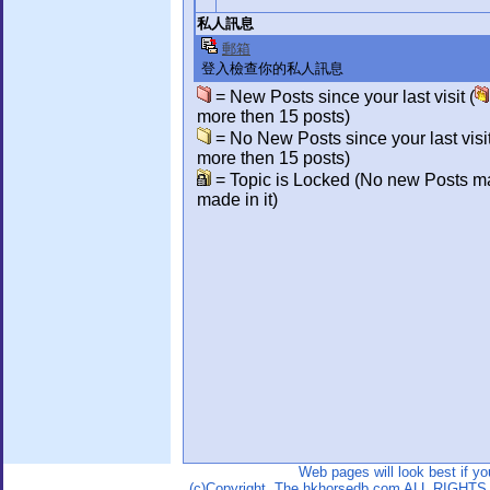
私人訊息
郵箱
登入檢查你的私人訊息
= New Posts since your last visit (
more then 15 posts)
= No New Posts since your last visit
more then 15 posts)
= Topic is Locked (No new Posts m
made in it)
Web pages will look best if y
(c)Copyright. The hkhorsedb.com ALL RIGHTS