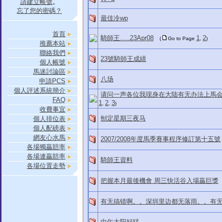
請建立帳號
。
忘了您的密碼？
最佳冷wp
首頁
騎師王.....23Apr08
1
2
(
Go to Page
,
)
推薦本站
聯絡我們
23號騎師王成績
個人帳號
馬迷討論區
八场
申請PCS
個人評述系統簡介
请问一声各位我现身在大陆有无办法上馬
FAQ
1
2
3
,
,
)
收費事宜
刨定星期三夜马
個人排位表
個人配磅表
網友心水馬
2007/2008年度馬季賽事程序修訂第十五號
各場獨贏賠率
各場連贏賠率
騎師王資料
各場位置走勢
把握本月最後機會 周三快活谷入場贏巨獎
有无搞错啊。。深圳里边都无落雨。。有
中午太阳好猛