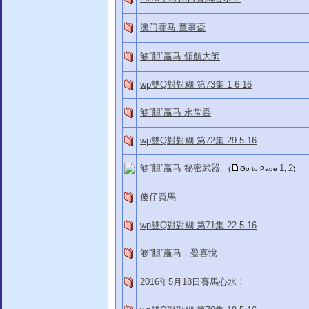
澳门赛马 董事盃
够“胆”赢马 領航大師
wp雙Q對對糊 第73集 1 6 16
够“胆”赢马 永常喜
wp雙Q對對糊 第72集 29 5 16
够“胆”赢马 秘密武器
1
2
(
Go to Page
,
)
傻仔買馬
wp雙Q對對糊 第71集 22 5 16
够“胆”赢马，盈喜悅
2016年5月18日賽馬心水！