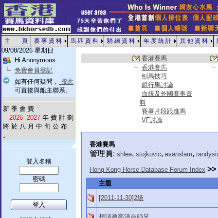
主 頁
賽 事 資 料
馬 匹 資 料
騎 練 資 料
年 度 統 計
其 他 資 料
09/08/2026 星期日
香港賽馬
Hi Anonymous
香港賽馬
免費會員登記
刨馬技巧
如有任何疑問，
按此
銀行馬討論
可直接與船主聯系。
血統及外國賽事資
料
新 季 會 費
賽事片段跟進馬
2026- 2027
年 費 計 劃
VF討論
將 於 八 月 中 旬 公 布
。
香港賽馬
管理員:
,
,
,
shlee
stojkovic
evanslam
randysi
登入名稱
>>
Hong Kong Horse Database Forum Index
密碼
主題
[2011-11-30]2场
想請教高清台師兄