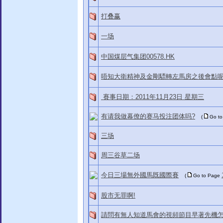
打叠赢
一场
中国煤层气集团00578.HK
唔知大衛精神及金剛驃轉左馬房之後會點
賽事日期：2011年11月23日 星期三
有请我做幕僚的赛马投注团体吗?
(
Go t
三场
周三谷草二场
今日三場無外國馬既國際賽
(
Go to Page
股市无罪啊!
請問有無人知道馬會的視頻節目早著先機