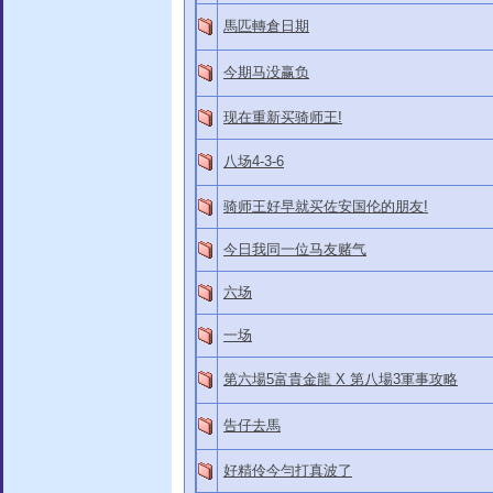
馬匹轉倉日期
今期马没赢负
现在重新买骑师王!
八场4-3-6
骑师王好早就买佐安国伦的朋友!
今日我同一位马友赌气
六场
一场
第六場5富貴金龍 X 第八場3軍事攻略
告仔去馬
好精伶今勻打真波了