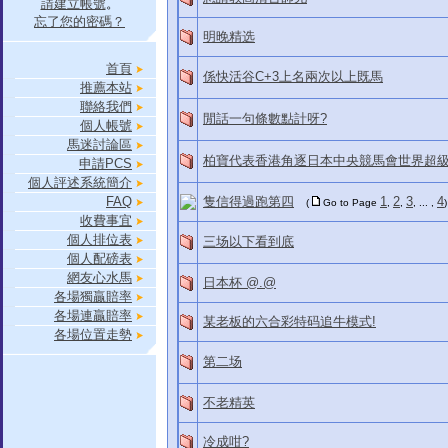
請建立帳號
。
忘了您的密碼？
明晚精选
首頁
係快活谷C+3上名兩次以上既馬
推薦本站
聯絡我們
閒話一句條數點計呀?
個人帳號
馬迷討論區
柏寶代表香港角逐日本中央競馬會世界超
申請PCS
個人評述系統簡介
FAQ
隻信得過跑第四
1
2
3
4
(
Go to Page
,
,
, ... ,
)
收費事宜
個人排位表
三场以下看到底
個人配磅表
網友心水馬
日本杯 @.@
各場獨贏賠率
各場連贏賠率
某老板的六合彩特码追牛模式!
各場位置走勢
第二场
不老精英
冷成咁?