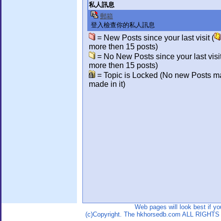
私人訊息
郵箱
登入檢查你的私人訊息
= New Posts since your last visit (
more then 15 posts)
= No New Posts since your last visit
more then 15 posts)
= Topic is Locked (No new Posts m
made in it)
Web pages will look best if y
(c)Copyright. The hkhorsedb.com ALL RIGHTS