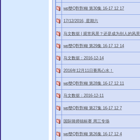
wp雙Q對對糊 第30集 16-17 12 17
17/12/2016, 星期六
马文数据 | 观赏风景？还是成为别人的风
wp雙Q對對糊 第29集 16-17 12 14
马文数据：2016-12-14
2016年12月11日賽馬心水！
wp雙Q對對糊 第28集 16-17 12 11
马文数据：2016-12-11
wp雙Q對對糊 第27集 16-17 12 7
国际骑师锦标赛 周三专场
wp雙Q對對糊 第26集 16-17 12 4