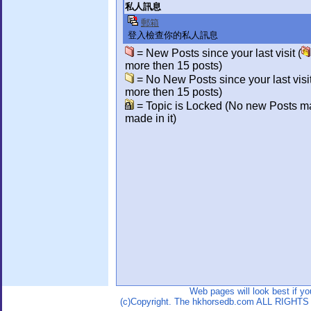
私人訊息
郵箱
登入檢查你的私人訊息
= New Posts since your last visit (
more then 15 posts)
= No New Posts since your last visit
more then 15 posts)
= Topic is Locked (No new Posts m
made in it)
Web pages will look best if y
(c)Copyright. The hkhorsedb.com ALL RIGHTS