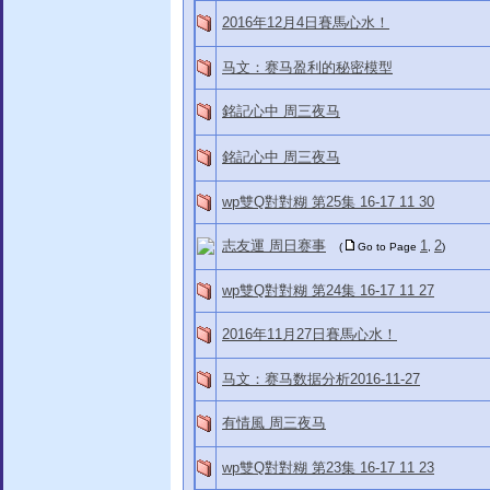
2016年12月4日賽馬心水！
马文：赛马盈利的秘密模型
銘記心中 周三夜马
銘記心中 周三夜马
wp雙Q對對糊 第25集 16-17 11 30
志友運 周日赛事
1
2
(
Go to Page
,
)
wp雙Q對對糊 第24集 16-17 11 27
2016年11月27日賽馬心水！
马文：赛马数据分析2016-11-27
有情風 周三夜马
wp雙Q對對糊 第23集 16-17 11 23