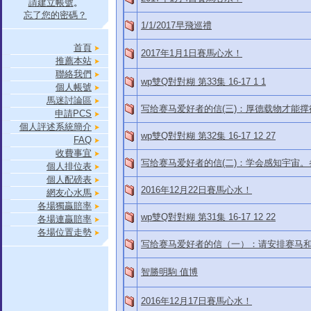
請建立帳號
。
忘了您的密碼？
1/1/2017早飛巡禮
首頁
2017年1月1日賽馬心水！
推薦本站
聯絡我們
wp雙Q對對糊 第33集 16-17 1 1
個人帳號
馬迷討論區
写给赛马爱好者的信(三)：厚德载物才能撑
申請PCS
個人評述系統簡介
wp雙Q對對糊 第32集 16-17 12 27
FAQ
收費事宜
写给赛马爱好者的信(二)：学会感知宇宙。
個人排位表
個人配磅表
2016年12月22日賽馬心水！
網友心水馬
各場獨贏賠率
wp雙Q對對糊 第31集 16-17 12 22
各場連贏賠率
各場位置走勢
写给赛马爱好者的信（一）：请安排赛马
智勝明駒 值博
2016年12月17日賽馬心水！