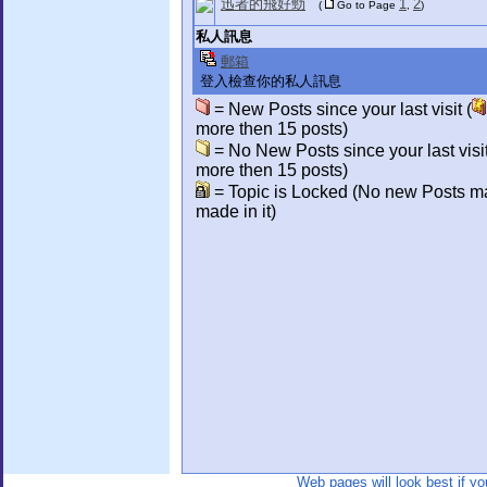
迅者的飛好勁
1
2
(
Go to Page
,
)
私人訊息
郵箱
登入檢查你的私人訊息
= New Posts since your last visit (
more then 15 posts)
= No New Posts since your last visit
more then 15 posts)
= Topic is Locked (No new Posts m
made in it)
Web pages will look best if y