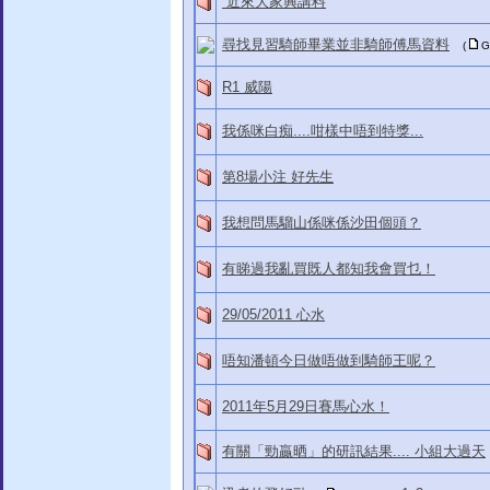
近來大家興講料
尋找見習騎師畢業並非騎師傅馬資料
(
G
R1 威陽
我係咪白痴....咁樣中唔到特獎...
第8場小注 好先生
我想問馬騮山係咪係沙田個頭？
有睇過我亂買既人都知我會買乜！
29/05/2011 心水
唔知潘頓今日做唔做到騎師王呢？
2011年5月29日賽馬心水！
有關「勁贏晒」的研訊結果.... 小組大過天