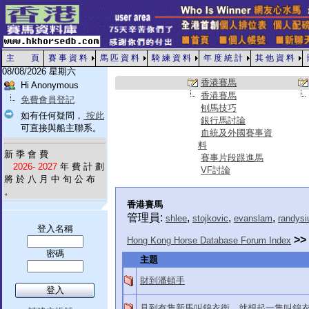
主 頁
賽 事 資 料
馬 匹 資 料
騎 練 資 料
年 度 統 計
其 他 資 料
08/08/2026 星期六
香港賽馬
Hi Anonymous
香港賽馬
免費會員登記
刨馬技巧
如有任何疑問，
按此
銀行馬討論
可直接與船主聯系。
血統及外國賽事資
料
新 季 會 費
賽事片段跟進馬
2026- 2027
年 費 計 劃
VF討論
將 於 八 月 中 旬 公 布
。
香港賽馬
管理員:
,
,
,
shlee
stojkovic
evanslam
randysi
登入名稱
>>
Hong Kong Horse Database Forum Index
密碼
主題
財到潘頓手
見到有隻新馬叫錦衣衛，就想起一隻叫錦衣衛士