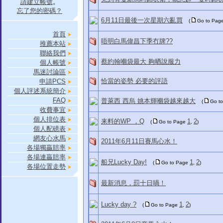
請建立帳號
。
忘了您的密碼？
6月11日最後一次星期六亂買
(
Go to Pag
首頁
唔明白馬偉昌下季冇牌??
推薦本站
聯絡我們
蔡約翰嗰袋最大 夠晒說服力
個人帳號
馬迷討論區
恰當的姿勢 必要的評語
申請PCS
個人評述系統簡介
FAQ
普萊西 西烏 姚本輝嗰袋越來越大
(
Go t
收費事宜
個人排位表
来料的WP ，Q
1
2
(
Go to Page
,
)
個人配磅表
網友心水馬
2011年6月11日賽馬心水！
各場獨贏賠率
各場連贏賠率
船兄Lucky Day!
1
2
(
Go to Page
,
)
各場位置走勢
最新消息，罰十日喎！
Lucky day ?
1
2
(
Go to Page
,
)