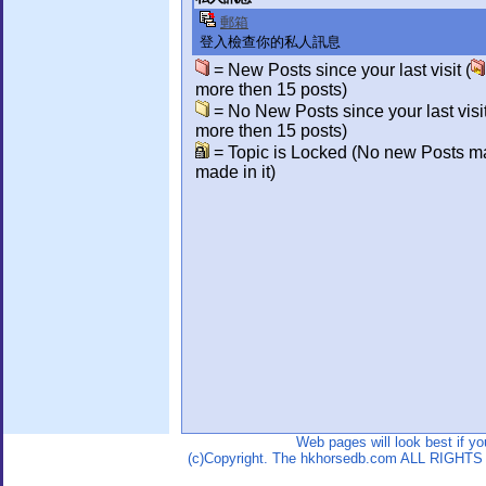
郵箱
登入檢查你的私人訊息
= New Posts since your last visit (
more then 15 posts)
= No New Posts since your last visit
more then 15 posts)
= Topic is Locked (No new Posts m
made in it)
Web pages will look best if y
(c)Copyright. The hkhorsedb.com ALL RIGHTS