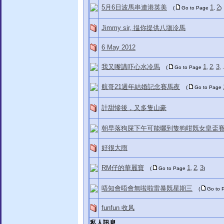
5月6日波馬串連港英美
1
2
(
Go to Page
,
)
Jimmy sir, 揾你提供八塲冷馬
6 May 2012
我又嚟講吓心水冷馬
1
2
3
(
Go to Page
,
,
, 
航哥21週年結婚記念賽馬夜
(
Go to Page
計甜慘後，又多隻山豪
朝早落狗屎下午可能曬到隻狗咁既女皇盃
好很大雨
RM仔的華麗寶
1
2
3
(
Go to Page
,
,
)
唔知會唔會無啦啦雷暴既星期三
(
Go to
funfun 收风
私人訊息