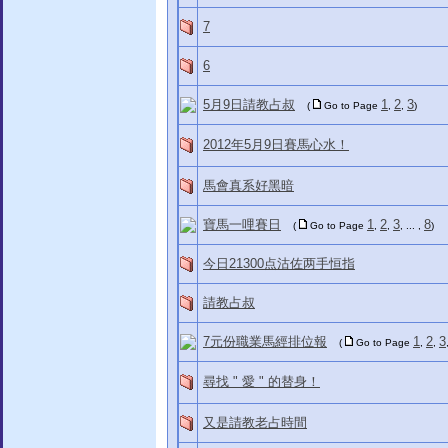
7
6
5月9日請教占叔
1
2
3
(
Go to Page
,
,
)
2012年5月9日賽馬心水！
馬會真系好黑暗
寶馬一哩賽日
1
2
3
8
(
Go to Page
,
,
, ... ,
)
今日21300点沽佐两手恒指
請教占叔
7元份職業馬經排位報
1
2
3
(
Go to Page
,
,
尋找 " 愛 " 的替身！
又是請教老占時間