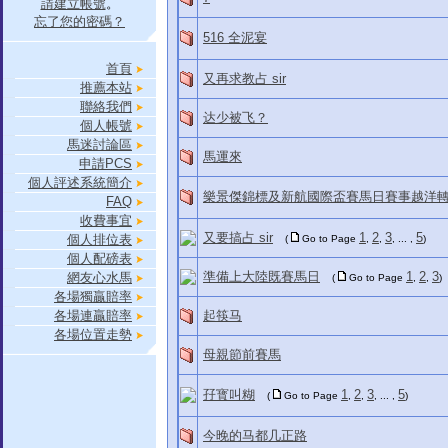
請建立帳號
。
忘了您的密碼？
516 全泥宴
首頁
又再求教占 sir
推薦本站
聯絡我們
达少被飞？
個人帳號
馬迷討論區
馬運來
申請PCS
個人評述系統簡介
樂景傑錦標及新航國際盃賽馬日賽事越洋
FAQ
收費事宜
又要搞占 sir
1
2
3
5
個人排位表
(
Go to Page
,
,
, ... ,
)
個人配磅表
準備上大陸既賽馬日
1
2
3
網友心水馬
(
Go to Page
,
,
)
各場獨贏賠率
各場連贏賠率
起筷马
各場位置走勢
母親節前賽馬
孖寳叫糊
1
2
3
5
(
Go to Page
,
,
, ... ,
)
今晚的马都几正路