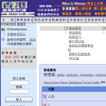
主 頁
賽 事 資 料
馬 匹 資 料
騎 練 資 料
年 度 統 計
其 他 資 料
07/08/2026 星期五
香港賽馬
Hi Anonymous
香港賽馬
免費會員登記
刨馬技巧
如有任何疑問，
按此
銀行馬討論
可直接與船主聯系。
血統及外國賽事資
料
新 季 會 費
賽事片段跟進馬
2026- 2027
年 費 計 劃
VF討論
將 於 八 月 中 旬 公 布
。
香港賽馬
管理員:
,
,
,
shlee
stojkovic
evanslam
randysi
登入名稱
>>
Hong Kong Horse Database Forum Index
密碼
主題
八场
7