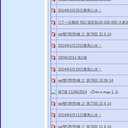
2014年6月25日賽馬心水！
三T一注獨得 預計派彩$140,000,000 大
wp雙Q對對糊 之 第79回 22 6 14
2014年6月22日賽馬心水！
18/06/2014 第1場
2014年6月18日賽馬心水！
wp雙Q對對糊 之 第78回 18 06 14
第7場 11/06/2014
1
2
(
Go to Page
,
)
wp雙Q對對糊 之 第77回 15 6 14
2014年6月11日賽馬心水！
wp雙Q對對糊 之 第76回 11 6 14