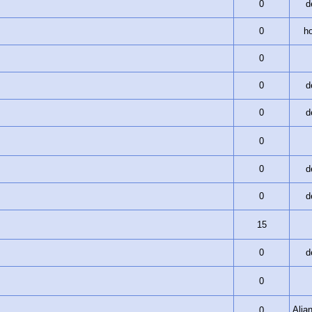
0
d
0
ho
0
0
d
0
d
0
0
d
0
d
15
0
d
0
Ali
0