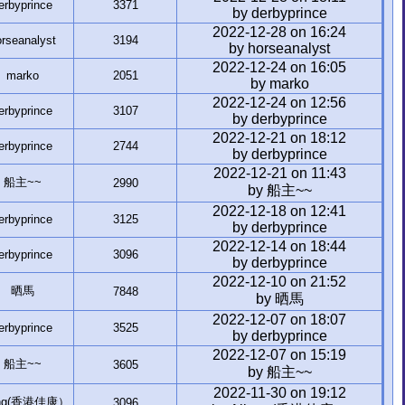
erbyprince
3371
by derbyprince
2022-12-28 on 16:24
rseanalyst
3194
by horseanalyst
2022-12-24 on 16:05
marko
2051
by marko
2022-12-24 on 12:56
erbyprince
3107
by derbyprince
2022-12-21 on 18:12
erbyprince
2744
by derbyprince
2022-12-21 on 11:43
船主~~
2990
by 船主~~
2022-12-18 on 12:41
erbyprince
3125
by derbyprince
2022-12-14 on 18:44
erbyprince
3096
by derbyprince
2022-12-10 on 21:52
晒馬
7848
by 晒馬
2022-12-07 on 18:07
erbyprince
3525
by derbyprince
2022-12-07 on 15:19
船主~~
3605
by 船主~~
2022-11-30 on 19:12
ang(香港佳康）
3096