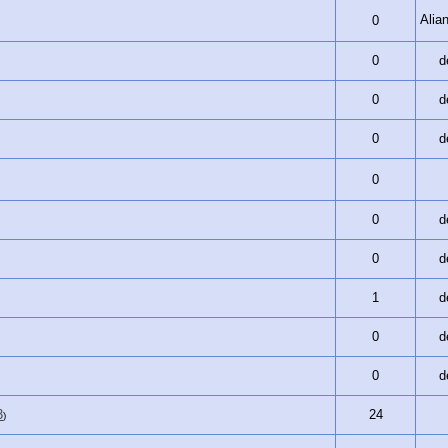
Ali
0
0
d
0
d
0
d
0
0
d
0
d
1
d
0
d
0
d
3
24
)