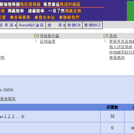
賠 率 區
Horsedb討 論 區
搜 尋
簡 體GB
繁 體BIG5
球迷集中贏
其他
足球論壇
更新意見及報
個人評語系統
你地鍾意貼乜
資料
會藉查詢
,
u
home
香港賽馬
回覆數
1
2
3
4
32
age
,
,
, ... ,
)
0
d