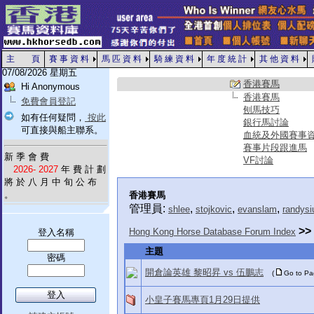
主 頁
賽 事 資 料
馬 匹 資 料
騎 練 資 料
年 度 統 計
其 他 資 料
07/08/2026 星期五
香港賽馬
Hi Anonymous
香港賽馬
免費會員登記
刨馬技巧
如有任何疑問，
按此
銀行馬討論
可直接與船主聯系。
血統及外國賽事
賽事片段跟進馬
新 季 會 費
VF討論
2026- 2027
年 費 計 劃
將 於 八 月 中 旬 公 布
。
香港賽馬
管理員:
,
,
,
shlee
stojkovic
evanslam
randysi
>>
Hong Kong Horse Database Forum Index
登入名稱
主題
密碼
開倉論英雄 黎昭昇 vs 伍鵬志
(
Go to P
小皇子賽馬專頁1月29日提供