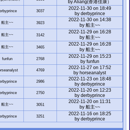
by Aliang(香港佳康）
2022-11-30 on 18:49
erbyprince
3037
by derbyprince
2022-11-30 on 14:38
船主~~
3923
by 船主~~
2022-11-29 on 16:28
船主~~
3142
by 船主~~
2022-11-29 on 16:28
船主~~
3465
by 船主~~
2022-11-29 on 15:23
funfun
2768
by funfun
2022-11-27 on 17:52
rseanalyst
4769
by horseanalyst
2022-11-23 on 18:48
erbyprince
2986
by derbyprince
2022-11-20 on 12:23
erbyprince
2750
by derbyprince
2022-11-20 on 11:31
船主~~
3051
by 船主~~
2022-11-16 on 18:25
erbyprince
3251
by derbyprince