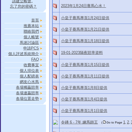
請建立帳號
。
2023年1月24日賽馬心水！
忘了您的密碼？
小皇子賽馬專頁1月24日提供
首頁
推薦本站
小皇子賽馬專頁1月21日提供
聯絡我們
個人帳號
小皇子賽馬專頁1月18日提供
馬迷討論區
申請PCS
19-01-2023隔夜賠率資料
個人評述系統簡介
FAQ
小皇子賽馬專頁1月15日提供
收費事宜
個人排位表
個人配磅表
小皇子賽馬專頁1月11日提供
網友心水馬
各場獨贏賠率
小皇子賽馬專頁1月8日提供
各場連贏賠率
各場位置走勢
小皇子賽馬專頁1月4日提供
小皇子賽馬專頁1月1日提供
令磚 6 - 7年 練馬師王
1
2
(
Go to Page
,
,