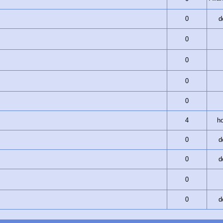
0
d
0
0
0
0
4
ho
0
d
0
d
0
0
d