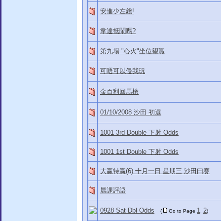
安進少左錢!
韋達抵鬧嗎?
第九場 "心火"坐位望贏
可唔可以侵我玩
金百利回馬槍
01/10/2008 沙田 初選
1001 3rd Double 下射 Odds
1001 1st Double 下射 Odds
大赢特赢(6) 十月一日 星期三 沙田曰赛
晨課評語
0928 Sat Dbl Odds
1
2
(
Go to Page
,
)