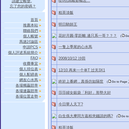
哎o也高駿影輸左...
請建立帳號
。
忘了您的密碼？
粗茶淡飯
首頁
明日騎師王
推薦本站
聯絡我們
花好月圓-零距離.邊只系一哥？？？
個人帳號
(
Go
馬迷討論區
一隻上季尾的心水馬
申請PCS
個人評述系統簡介
FAQ
2008/10/12 沙田
收費事宜
個人排位表
12/10.再来一个单T 过关3X1
個人配磅表
網友心水馬
終於上番網，真係仿如隔世
(
Go to Page
各場獨贏賠率
各場連贏賠率
莎莎婦女銀袋「利好」形勢大好
各場位置走勢
今日華人天下?
白生係大摩同方嘉栢夾錢請的嗎?
(
Go t
粗茶淡飯