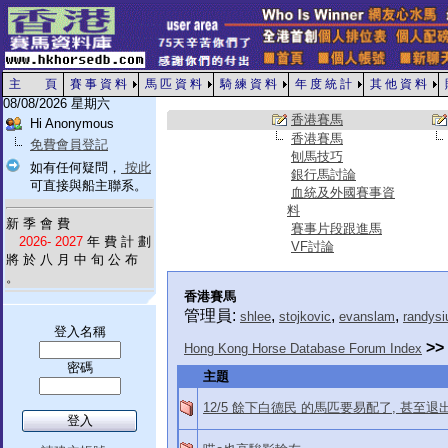
主 頁
賽 事 資 料
馬 匹 資 料
騎 練 資 料
年 度 統 計
其 他 資 料
08/08/2026 星期六
香港賽馬
Hi Anonymous
香港賽馬
免費會員登記
刨馬技巧
如有任何疑問，
按此
銀行馬討論
可直接與船主聯系。
血統及外國賽事資
料
新 季 會 費
賽事片段跟進馬
2026- 2027
年 費 計 劃
VF討論
將 於 八 月 中 旬 公 布
。
香港賽馬
管理員:
,
,
,
shlee
stojkovic
evanslam
randysi
登入名稱
>>
Hong Kong Horse Database Forum Index
密碼
主題
12/5 餘下白德民 的馬匹要易配了, 甚至退