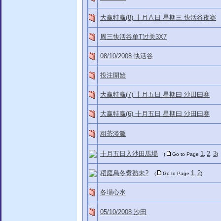
大赢特赢(8) 十月八日 星期三 快活谷夜赛
周三快活谷单T过关3X7
08/10/2008 快活谷
投注開始
大赢特赢(7) 十月五日 星期曰 沙田曰赛
大赢特赢(6) 十月五日 星期曰 沙田曰赛
粗茶淡飯
十月五日入沙田馬場
1
2
3
(
Go to Page
,
,
)
稻庭烏冬煑熟未?
1
2
(
Go to Page
,
)
各場心水
05/10/2008 沙田