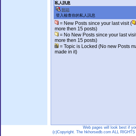
私人訊息
郵箱
登入檢查你的私人訊息
= New Posts since your last visit (
more then 15 posts)
= No New Posts since your last visit
more then 15 posts)
= Topic is Locked (No new Posts m
made in it)
Web pages will look best if y
(c)Copyright. The hkhorsedb.com ALL RIGHTS