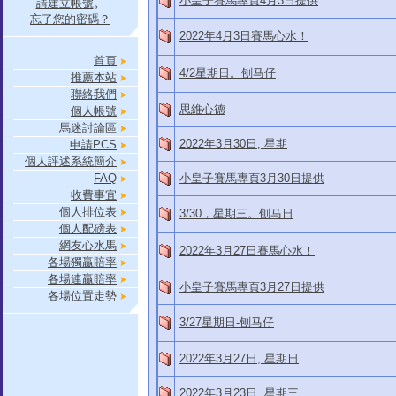
小皇子賽馬專頁4月3日提供
請建立帳號
。
忘了您的密碼？
2022年4月3日賽馬心水！
首頁
4/2星期日。刨马仔
推薦本站
聯絡我們
思維心德
個人帳號
馬迷討論區
2022年3月30日, 星期
申請PCS
個人評述系統簡介
FAQ
小皇子賽馬專頁3月30日提供
收費事宜
個人排位表
3/30，星期三。刨马日
個人配磅表
網友心水馬
2022年3月27日賽馬心水！
各場獨贏賠率
各場連贏賠率
小皇子賽馬專頁3月27日提供
各場位置走勢
3/27星期日-刨马仔
2022年3月27日, 星期日
2022年3月23日, 星期三