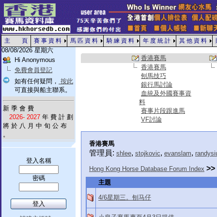
主 頁
賽 事 資 料
馬 匹 資 料
騎 練 資 料
年 度 統 計
其 他 資 料
08/08/2026 星期六
香港賽馬
Hi Anonymous
香港賽馬
免費會員登記
刨馬技巧
如有任何疑問，
按此
銀行馬討論
可直接與船主聯系。
血統及外國賽事資
料
新 季 會 費
賽事片段跟進馬
2026- 2027
年 費 計 劃
VF討論
將 於 八 月 中 旬 公 布
。
香港賽馬
管理員:
,
,
,
shlee
stojkovic
evanslam
randysi
登入名稱
>>
Hong Kong Horse Database Forum Index
密碼
主題
4/6星期三。刨马仔