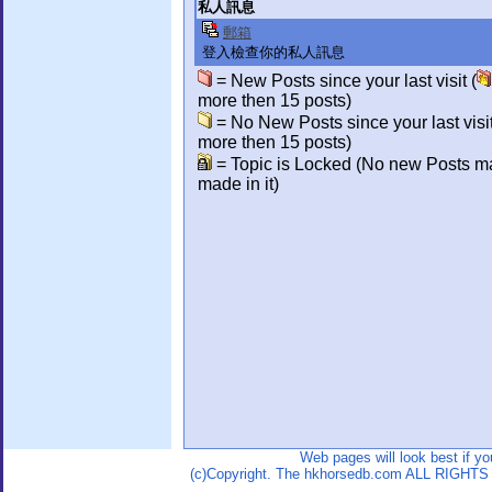
私人訊息
郵箱
登入檢查你的私人訊息
= New Posts since your last visit (
more then 15 posts)
= No New Posts since your last visit
more then 15 posts)
= Topic is Locked (No new Posts m
made in it)
Web pages will look best if y
(c)Copyright. The hkhorsedb.com ALL RIGHTS