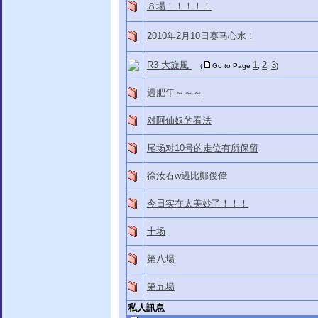
８場！！！！！
2010年2月10日赛马心水！
R3 大旋風
1
2
3
(
Go to Page
,
,
)
過肥年～～～
对阿仙奴的看法
尾场对10号的走位有所保留
徐汝石w過比鄭俊偉
今日实在太美妙了！！！
十场
第八場
第五場
私人訊息