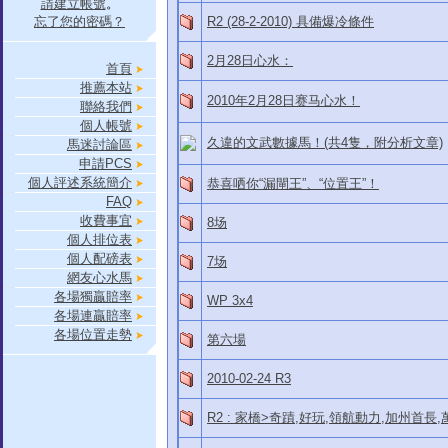
請建立帳號
。
忘了您的密碼？
R2 (28-2-2010) 具備爆冷條件
2月28日心水：
首頁
推薦本站
2010年2月28日赛马心水！
聯絡我們
個人帳號
久違的文武數據馬！(共4隻，附分析文章)
馬迷討論區
申請PCS
個人評述系統簡介
恭喜哂你“漏閘王”、“位置王”！
FAQ
收費事宜
8场
個人排位表
個人配磅表
7场
網友心水馬
各場獨贏賠率
WP 3x4
各場連贏賠率
各場位置走勢
第六場
2010-02-24 R3
R2 : 家橋>奇蹟,好玩,領航動力,加州首長