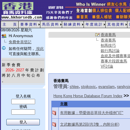
主 頁
賽 事 資 料
馬 匹 資 料
騎 練 資 料
年 度 統 計
其 他 資 料
08/08/2026 星期六
香港賽馬
Hi Anonymous
香港賽馬
免費會員登記
刨馬技巧
如有任何疑問，
按此
銀行馬討論
可直接與船主聯系。
血統及外國賽事
賽事片段跟進馬
新 季 會 費
VF討論
2026- 2027
年 費 計 劃
將 於 八 月 中 旬 公 布
。
香港賽馬
管理員:
,
,
,
shlee
stojkovic
evanslam
randysi
>>
Hong Kong Horse Database Forum Index
登入名稱
主題
密碼
有用數據：勞愛德谷草排大外檔例"叮"
文武數據馬第2回(共3隻，內附分析)