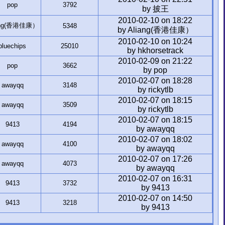
pop
3792
by 披王
2010-02-10 on 18:22
ang(香港佳康）
5348
by Aliang(香港佳康）
2010-02-10 on 10:24
bluechips
25010
by hkhorsetrack
2010-02-09 on 21:22
pop
3662
by pop
2010-02-07 on 18:28
awayqq
3148
by rickytlb
2010-02-07 on 18:15
awayqq
3509
by rickytlb
2010-02-07 on 18:15
9413
4194
by awayqq
2010-02-07 on 18:02
awayqq
4100
by awayqq
2010-02-07 on 17:26
awayqq
4073
by awayqq
2010-02-07 on 16:31
9413
3732
by 9413
2010-02-07 on 14:50
9413
3218
by 9413