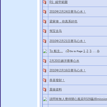
R1: 縮窄範圍
2010年2月24日赛马心水！
梁家偉，你真系好也
驾宝去马
2010年2月21日赛马心水！
To 船主...
1
2
3
4
(
Go to Page
,
,
, ... ,
)
2月20日越洋賽事心水
2010年2月16日赛马心水！
恭喜發財！
晨操資料
請問有無人覺得開心風采R329贏得mission im