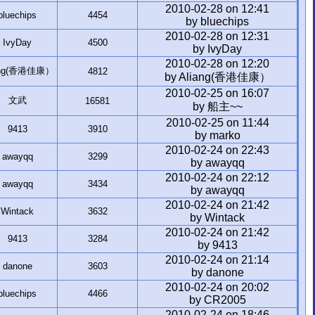
2010-02-28 on 12:41
bluechips
4454
by bluechips
2010-02-28 on 12:31
IvyDay
4500
by IvyDay
2010-02-28 on 12:20
ang(香港佳康）
4812
by Aliang(香港佳康）
2010-02-25 on 16:07
文武
16581
by 船主~~
2010-02-25 on 11:44
9413
3910
by marko
2010-02-24 on 22:43
awayqq
3299
by awayqq
2010-02-24 on 22:12
awayqq
3434
by awayqq
2010-02-24 on 21:42
Wintack
3632
by Wintack
2010-02-24 on 21:42
9413
3284
by 9413
2010-02-24 on 21:14
danone
3603
by danone
2010-02-24 on 20:02
bluechips
4466
by CR2005
2010-02-24 on 18:46