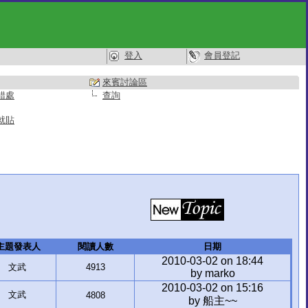
登入
會員登記
來賓討論區
錯處
查詢
就貼
主題發表人
閱讀人數
日期
2010-03-02 on 18:44
文武
4913
by marko
2010-03-02 on 15:16
文武
4808
by 船主~~