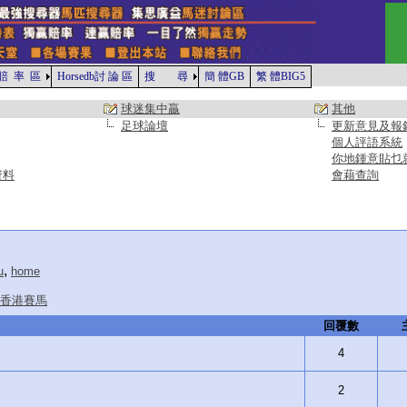
賠 率 區
Horsedb討 論 區
搜 尋
簡 體GB
繁 體BIG5
球迷集中贏
其他
足球論壇
更新意見及報
個人評語系統
你地鍾意貼乜
資料
會藉查詢
,
u
home
香港賽馬
回覆數
4
2