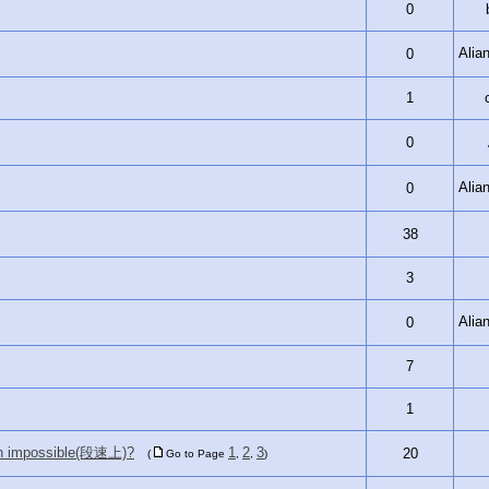
0
Ali
0
1
0
Ali
0
38
3
Ali
0
7
1
possible(段速上)?
1
2
3
20
(
Go to Page
,
,
)