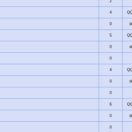
2
4
QQ
0
d
5
QQ
0
d
0
4
QQ
0
d
0
6
QQ
0
d
0