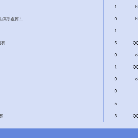
1
h
由高手点评！
0
h
1
讓賽
5
QQ
0
d
1
QQ
0
d
0
5
讓賽
3
QQ