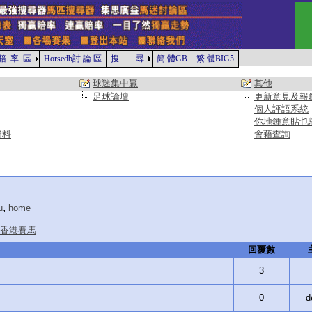
賠 率 區
Horsedb討 論 區
搜 尋
簡 體GB
繁 體BIG5
球迷集中贏
其他
足球論壇
更新意見及報
個人評語系統
你地鍾意貼乜
資料
會藉查詢
,
u
home
香港賽馬
回覆數
3
0
d