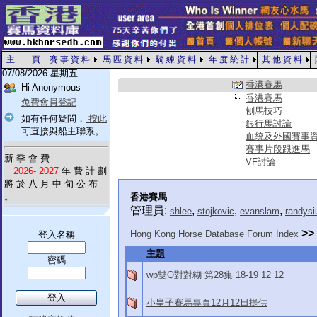
主 頁
賽 事 資 料
馬 匹 資 料
騎 練 資 料
年 度 統 計
其 他 資 料
07/08/2026 星期五
香港賽馬
Hi Anonymous
香港賽馬
免費會員登記
刨馬技巧
如有任何疑問，
按此
銀行馬討論
可直接與船主聯系。
血統及外國賽事
賽事片段跟進馬
新 季 會 費
VF討論
2026- 2027
年 費 計 劃
將 於 八 月 中 旬 公 布
。
香港賽馬
管理員:
,
,
,
shlee
stojkovic
evanslam
randysi
>>
Hong Kong Horse Database Forum Index
登入名稱
主題
密碼
wp雙Q對對糊 第28集 18-19 12 12
小皇子賽馬專頁12月12日提供