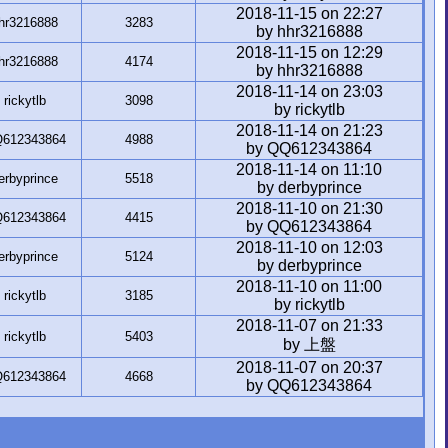
2018-11-15 on 22:27
hr3216888
3283
by hhr3216888
2018-11-15 on 12:29
hr3216888
4174
by hhr3216888
2018-11-14 on 23:03
rickytlb
3098
by rickytlb
2018-11-14 on 21:23
612343864
4988
by QQ612343864
2018-11-14 on 11:10
erbyprince
5518
by derbyprince
2018-11-10 on 21:30
612343864
4415
by QQ612343864
2018-11-10 on 12:03
erbyprince
5124
by derbyprince
2018-11-10 on 11:00
rickytlb
3185
by rickytlb
2018-11-07 on 21:33
rickytlb
5403
by 上盤
2018-11-07 on 20:37
612343864
4668
by QQ612343864