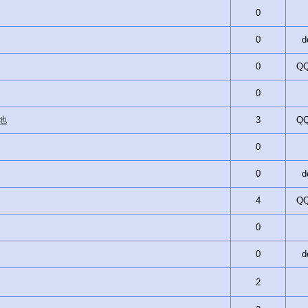
0
0
d
0
QQ
0
馬地
3
QQ
0
0
d
4
QQ
0
0
d
2