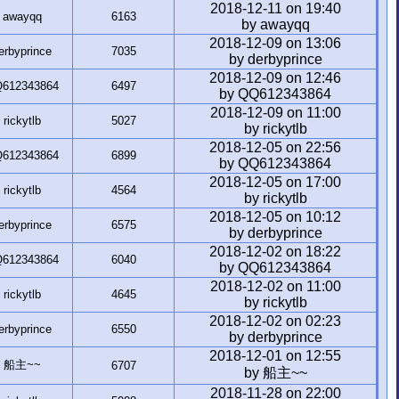
2018-12-11 on 19:40
awayqq
6163
by awayqq
2018-12-09 on 13:06
erbyprince
7035
by derbyprince
2018-12-09 on 12:46
612343864
6497
by QQ612343864
2018-12-09 on 11:00
rickytlb
5027
by rickytlb
2018-12-05 on 22:56
612343864
6899
by QQ612343864
2018-12-05 on 17:00
rickytlb
4564
by rickytlb
2018-12-05 on 10:12
erbyprince
6575
by derbyprince
2018-12-02 on 18:22
612343864
6040
by QQ612343864
2018-12-02 on 11:00
rickytlb
4645
by rickytlb
2018-12-02 on 02:23
erbyprince
6550
by derbyprince
2018-12-01 on 12:55
船主~~
6707
by 船主~~
2018-11-28 on 22:00