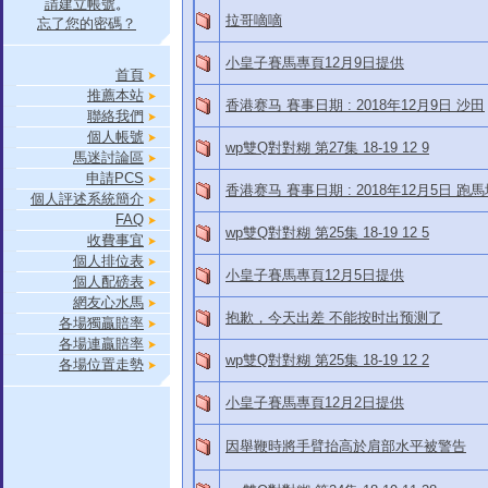
請建立帳號
。
拉哥嘀嘀
忘了您的密碼？
小皇子賽馬專頁12月9日提供
首頁
推薦本站
香港赛马 賽事日期 : 2018年12月9日 沙田
聯絡我們
個人帳號
wp雙Q對對糊 第27集 18-19 12 9
馬迷討論區
申請PCS
香港赛马 賽事日期 : 2018年12月5日 跑
個人評述系統簡介
FAQ
wp雙Q對對糊 第25集 18-19 12 5
收費事宜
個人排位表
小皇子賽馬專頁12月5日提供
個人配磅表
網友心水馬
抱歉，今天出差 不能按时出预测了
各場獨贏賠率
各場連贏賠率
wp雙Q對對糊 第25集 18-19 12 2
各場位置走勢
小皇子賽馬專頁12月2日提供
因舉鞭時將手臂抬高於肩部水平被警告