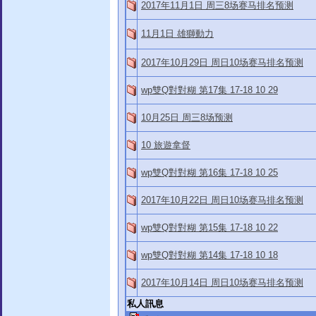
2017年11月1日 周三8场赛马排名预测
11月1日 雄獅動力
2017年10月29日 周日10场赛马排名预测
wp雙Q對對糊 第17集 17-18 10 29
10月25日 周三8场预测
10 旅遊拿督
wp雙Q對對糊 第16集 17-18 10 25
2017年10月22日 周日10场赛马排名预测
wp雙Q對對糊 第15集 17-18 10 22
wp雙Q對對糊 第14集 17-18 10 18
2017年10月14日 周日10场赛马排名预测
私人訊息