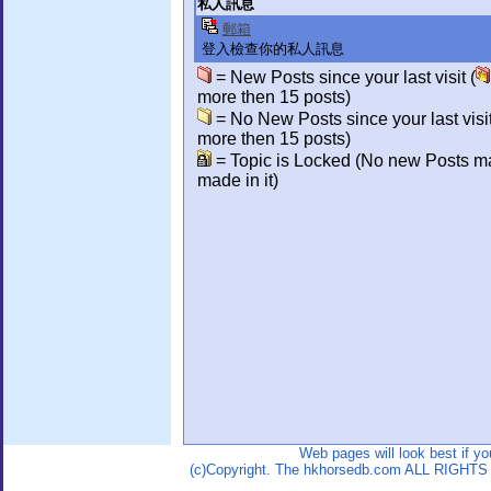
私人訊息
郵箱
登入檢查你的私人訊息
= New Posts since your last visit (
more then 15 posts)
= No New Posts since your last visit
more then 15 posts)
= Topic is Locked (No new Posts m
made in it)
Web pages will look best if y
(c)Copyright. The hkhorsedb.com ALL RIGHTS