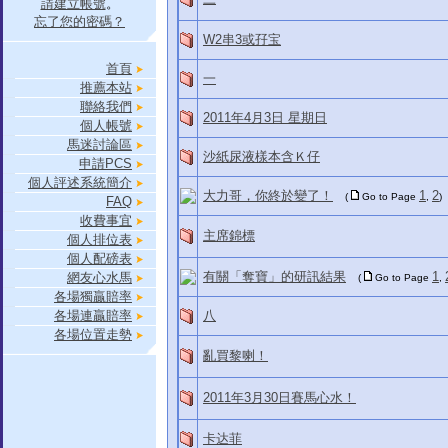
請建立帳號
。
忘了您的密碼？
W2串3或孖宝
首頁
一
推薦本站
聯絡我們
2011年4月3日 星期日
個人帳號
馬迷討論區
沙紙尿液樣本含Ｋ仔
申請PCS
個人評述系統簡介
大力哥，你終於變了！
1
2
(
Go to Page
,
)
FAQ
收費事宜
主席錦標
個人排位表
個人配磅表
有關「奪寶」的研訊結果
1
網友心水馬
(
Go to Page
,
各場獨贏賠率
各場連贏賠率
八
各場位置走勢
亂買黎喇！
2011年3月30日賽馬心水！
卡达菲