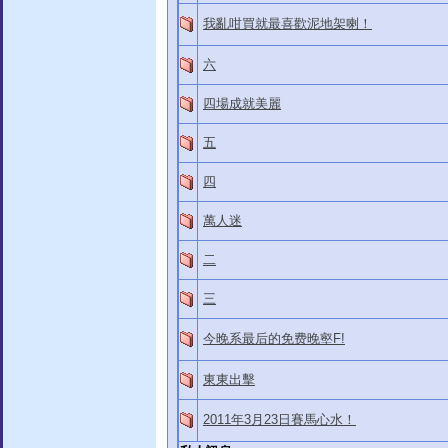
我亂咁買就最喜歡泥地架喇！
六
四場成就美麗
五
四
萬人迷
二
三
今晚系最后的免费晚壑F!
東東出擊
2011年3月23日賽馬心水！