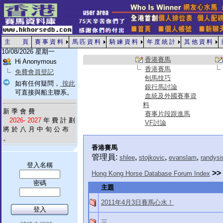
主 頁
賽 事 資 料
馬 匹 資 料
騎 練 資 料
年 度 統 計
其 他 資 料
10/08/2026 星期一
香港賽馬
Hi Anonymous
香港賽馬
免費會員登記
刨馬技巧
如有任何疑問，
按此
銀行馬討論
可直接與船主聯系。
血統及外國賽事資
料
新 季 會 費
賽事片段跟進馬
2026- 2027
年 費 計 劃
VF討論
將 於 八 月 中 旬 公 布
。
香港賽馬
管理員:
,
,
,
shlee
stojkovic
evanslam
randysi
登入名稱
>>
Hong Kong Horse Database Forum Index
密碼
主題
2011年4月3日賽馬心水！
三