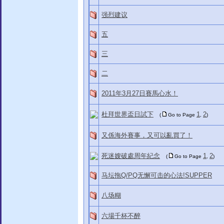
强烈建议
五
三
二
2011年3月27日賽馬心水！
杜拜世界盃日試下
1
2
(
Go to Page
,
)
又係海外賽事，又可以亂買了！
死迷嫂破處周年紀念
1
2
(
Go to Page
,
)
马坛拖Q/PQ无懈可击的心法!SUPPER
八场糊
六場千杯不醉